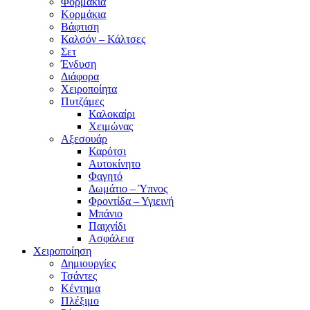
Φορμάκια
Κορμάκια
Βάφτιση
Καλσόν – Κάλτσες
Σετ
Ένδυση
Διάφορα
Χειροποίητα
Πυτζάμες
Καλοκαίρι
Χειμώνας
Αξεσουάρ
Καρότσι
Αυτοκίνητο
Φαγητό
Δωμάτιο – Ύπνος
Φροντίδα – Υγιεινή
Μπάνιο
Παιχνίδι
Ασφάλεια
Χειροποίηση
Δημιουργίες
Τσάντες
Κέντημα
Πλέξιμο