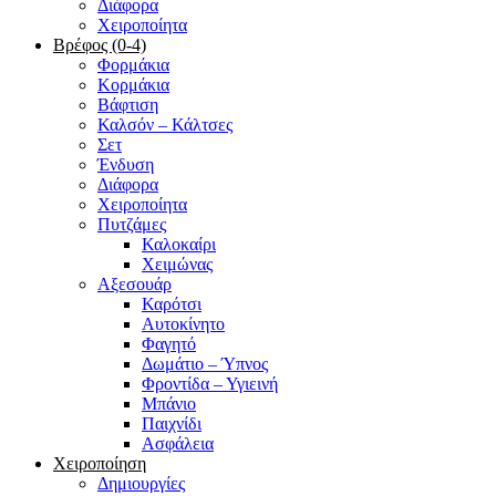
Διάφορα
Χειροποίητα
Βρέφος (0-4)
Φορμάκια
Κορμάκια
Βάφτιση
Καλσόν – Κάλτσες
Σετ
Ένδυση
Διάφορα
Χειροποίητα
Πυτζάμες
Καλοκαίρι
Χειμώνας
Αξεσουάρ
Καρότσι
Αυτοκίνητο
Φαγητό
Δωμάτιο – Ύπνος
Φροντίδα – Υγιεινή
Μπάνιο
Παιχνίδι
Ασφάλεια
Χειροποίηση
Δημιουργίες