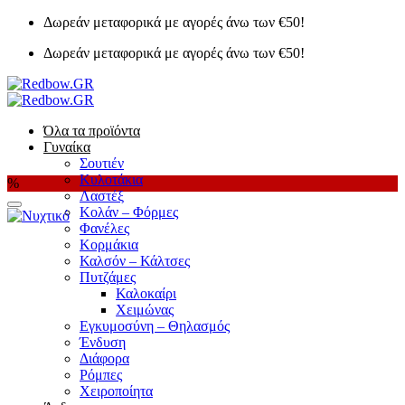
Μετάβαση
Δωρεάν μεταφορικά με αγορές άνω των €50!
στο
Δωρεάν μεταφορικά με αγορές άνω των €50!
περιεχόμενο
Όλα τα προϊόντα
Γυναίκα
Σουτιέν
Κυλοτάκια
%
Λαστέξ
Κολάν – Φόρμες
Add to Wishlist
Φανέλες
Κορμάκια
Καλσόν – Κάλτσες
Πυτζάμες
Καλοκαίρι
Χειμώνας
Εγκυμοσύνη – Θηλασμός
Ένδυση
Διάφορα
Ρόμπες
Χειροποίητα