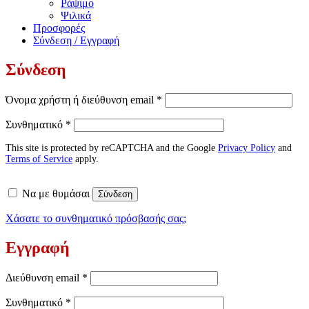
Ράψιμο
Ψιλικά
Προσφορές
Σύνδεση / Εγγραφή
Σύνδεση
Απαιτείται
Όνομα χρήστη ή διεύθυνση email
*
Απαιτείται
Συνθηματικό
*
This site is protected by reCAPTCHA and the Google
Privacy Policy
and
Terms of Service
apply.
Να με θυμάσαι
Σύνδεση
Χάσατε το συνθηματικό πρόσβασής σας;
Εγγραφή
Απαιτείται
Διεύθυνση email
*
Απαιτείται
Συνθηματικό
*