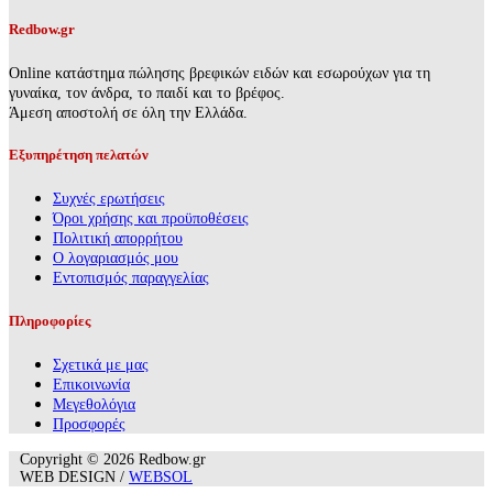
Redbow.gr
Online κατάστημα πώλησης βρεφικών ειδών και εσωρούχων για τη
γυναίκα, τον άνδρα, το παιδί και το βρέφος.
Άμεση αποστολή σε όλη την Ελλάδα.
Εξυπηρέτηση πελατών
Συχνές ερωτήσεις
Όροι χρήσης και προϋποθέσεις
Πολιτική απορρήτου
Ο λογαριασμός μου
Εντοπισμός παραγγελίας
Πληροφορίες
Σχετικά με μας
Επικοινωνία
Mεγεθολόγια
Προσφορές
Copyright © 2026 Redbow.gr
WEB DESIGN /
WEBSOL