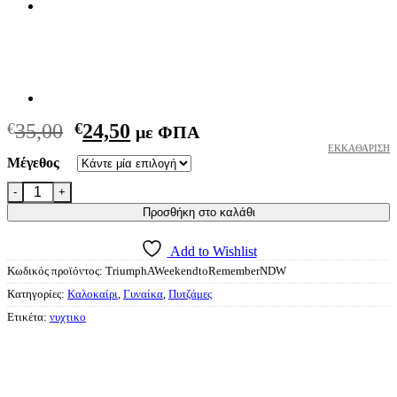
Original
Η
€
35,00
€
24,50
με ΦΠΑ
price
τρέχουσα
ΕΚΚΑΘΆΡΙΣΗ
Μέγεθος
was:
τιμή
Triumph Νυχτικό A Weekend to Remember NDW ποσότητα
€35,00.
είναι:
€24,50.
Προσθήκη στο καλάθι
Add to Wishlist
Κωδικός προϊόντος:
TriumphAWeekendtoRememberNDW
Κατηγορίες:
Καλοκαίρι
,
Γυναίκα
,
Πυτζάμες
Ετικέτα:
νυχτικο