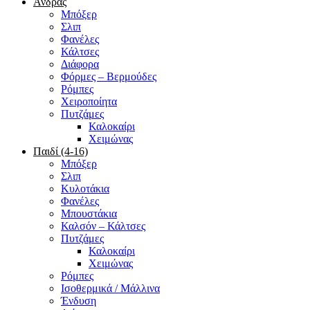
Άνδρας
Μπόξερ
Σλιπ
Φανέλες
Κάλτσες
Διάφορα
Φόρμες – Βερμούδες
Ρόμπες
Χειροποίητα
Πυτζάμες
Καλοκαίρι
Χειμώνας
Παιδί (4-16)
Μπόξερ
Σλιπ
Κυλοτάκια
Φανέλες
Μπουστάκια
Καλσόν – Κάλτσες
Πυτζάμες
Καλοκαίρι
Χειμώνας
Ρόμπες
Ισοθερμικά / Μάλλινα
Ένδυση