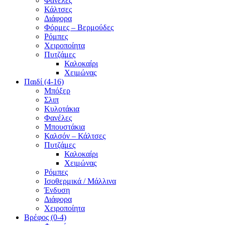
Φανέλες
Κάλτσες
Διάφορα
Φόρμες – Βερμούδες
Ρόμπες
Χειροποίητα
Πυτζάμες
Καλοκαίρι
Χειμώνας
Παιδί (4-16)
Μπόξερ
Σλιπ
Κυλοτάκια
Φανέλες
Μπουστάκια
Καλσόν – Κάλτσες
Πυτζάμες
Καλοκαίρι
Χειμώνας
Ρόμπες
Ισοθερμικά / Μάλλινα
Ένδυση
Διάφορα
Χειροποίητα
Βρέφος (0-4)