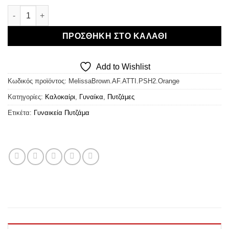
€18,90.
Melissa Brown Πυτζάμα Satin Orange ποσότητα
ΠΡΟΣΘΉΚΗ ΣΤΟ ΚΑΛΆΘΙ
Add to Wishlist
Κωδικός προϊόντος:
MelissaBrown.AF.ATTI.PSH2.Orange
Κατηγορίες:
Καλοκαίρι
,
Γυναίκα
,
Πυτζάμες
Ετικέτα:
Γυναικεία Πυτζάμα