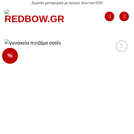
Δωρεάν μεταφορικά με αγορές άνω των €50!
Μετάβαση
στο
περιεχόμενο
%
Add to
Wishlist