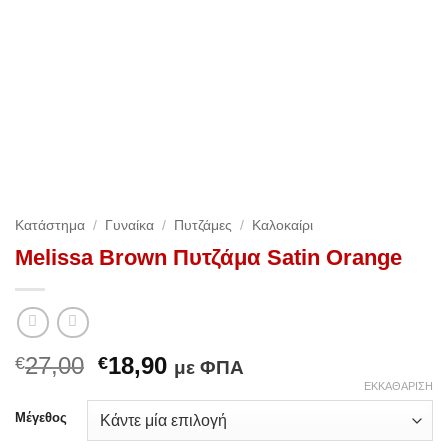
Κατάστημα
/
Γυναίκα
/
Πυτζάμες
/
Καλοκαίρι
Melissa Brown Πυτζάμα Satin Orange
Original
Η
27,00
18,90
€
€
με ΦΠΑ
price
τρέχουσα
ΕΚΚΑΘΆΡΙΣΗ
was:
τιμή
Μέγεθος
€27,00.
είναι: