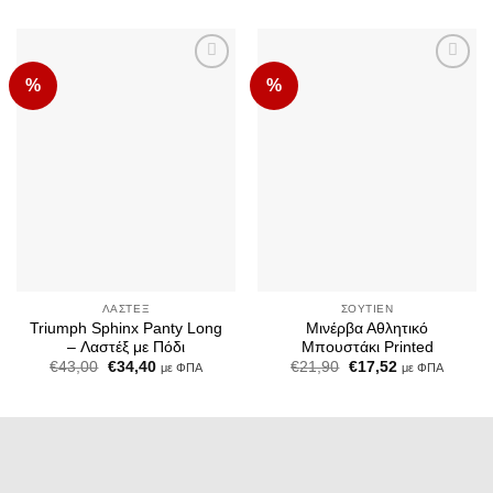
%
%
Add to
Add to
Wishlist
Wishlist
ΛΑΣΤΈΞ
ΣΟΥΤΙΈΝ
Triumph Sphinx Panty Long
Μινέρβα Αθλητικό
– Λαστέξ με Πόδι
Μπουστάκι Printed
Original
Η
Original
Η
€
43,00
€
34,40
€
21,90
€
17,52
με ΦΠΑ
με ΦΠΑ
price
τρέχουσα
price
τρέχουσα
was:
τιμή
was:
τιμή
€43,00.
είναι:
€21,90.
είναι:
€34,40.
€17,52.