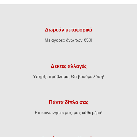
€17,52.
€39,00.
είναι:
€31,20.
Δωρεάν μεταφορικά
Με αγορές άνω των €50!
Δεκτές αλλαγές
Υπήρξε πρόβλημα; Θα βρούμε λύση!
Πάντα δίπλα σας
Επικοινωνήστε μαζί μας κάθε μέρα!