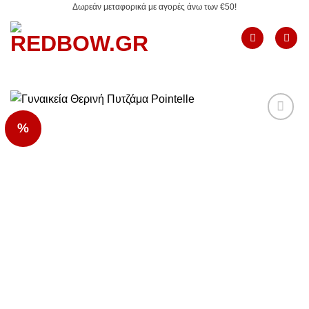
Δωρεάν μεταφορικά με αγορές άνω των €50!
Μετάβαση
στο
περιεχόμενο
%
Add to
Wishlist