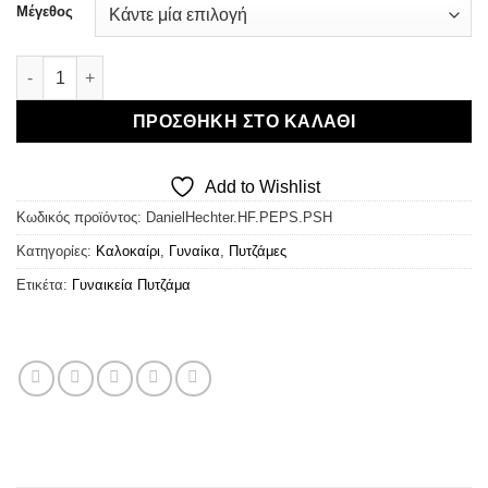
was:
τιμή
Μέγεθος
€34,00.
είναι:
€23,80.
Daniel Hechter Πυτζάμα Tank Top Pointelle ποσότητα
ΠΡΟΣΘΉΚΗ ΣΤΟ ΚΑΛΆΘΙ
Add to Wishlist
Κωδικός προϊόντος:
DanielHechter.HF.PEPS.PSH
Κατηγορίες:
Καλοκαίρι
,
Γυναίκα
,
Πυτζάμες
Ετικέτα:
Γυναικεία Πυτζάμα