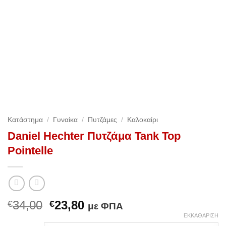
Κατάστημα
/
Γυναίκα
/
Πυτζάμες
/
Καλοκαίρι
Daniel Hechter Πυτζάμα Tank Top
Pointelle
Original
Η
34,00
23,80
€
€
με ΦΠΑ
price
τρέχουσα
ΕΚΚΑΘΆΡΙΣΗ