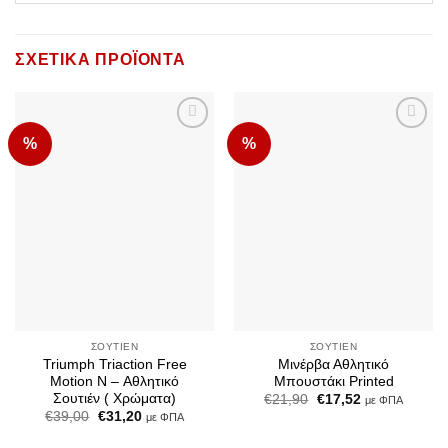
ΣΧΕΤΙΚΆ ΠΡΟΪΌΝΤΑ
%
%
Add to
Add to
Wishlist
Wishlist
ΣΟΥΤΙΈΝ
ΣΟΥΤΙΈΝ
Triumph Triaction Free
Μινέρβα Αθλητικό
Motion N – Αθλητικό
Μπουστάκι Printed
Σουτιέν ( Χρώματα)
Original
Η
€
21,90
€
17,52
με ΦΠΑ
price
τρέχουσα
Original
Η
€
39,00
€
31,20
με ΦΠΑ
was:
τιμή
price
τρέχουσα
€21,90.
είναι:
was:
τιμή