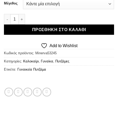
was:
τιμή
Μέγεθος
€29,90.
είναι:
€20,93.
Μινέρβα Πυτζάμα Ivory Bow ποσότητα
ΠΡΟΣΘΉΚΗ ΣΤΟ ΚΑΛΆΘΙ
Add to Wishlist
Κωδικός προϊόντος:
Minerva53245
Κατηγορίες:
Καλοκαίρι
,
Γυναίκα
,
Πυτζάμες
Ετικέτα:
Γυναικεία Πυτζάμα