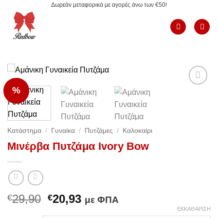
Δωρεάν μεταφορικά με αγορές άνω των €50!
Μετάβαση
στο
περιεχόμενο
%
Add to
Wishlist
Κατάστημα
/
Γυναίκα
/
Πυτζάμες
/
Καλοκαίρι
Μινέρβα Πυτζάμα Ivory Bow
Original
Η
29,90
20,93
€
€
με ΦΠΑ
price
τρέχουσα
ΕΚΚΑΘΆΡΙΣΗ