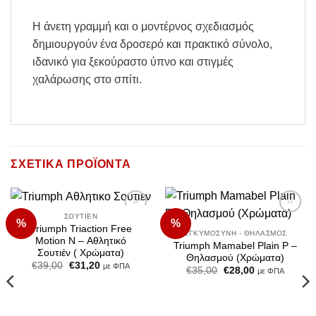
Η άνετη γραμμή και ο μοντέρνος σχεδιασμός
δημιουργούν ένα δροσερό και πρακτικό σύνολο,
ιδανικό για ξεκούραστο ύπνο και στιγμές
χαλάρωσης στο σπίτι.
ΣΧΕΤΙΚΆ ΠΡΟΪΌΝΤΑ
ΣΟΥΤΙΈΝ
%
%
Add to
Add to
Triumph Triaction Free
Wishlist
Wishlist
ΕΓΚΥΜΟΣΎΝΗ - ΘΗΛΑΣΜΌΣ
Motion N – Αθλητικό
Triumph Mamabel Plain P –
Σουτιέν ( Χρώματα)
Θηλασμού (Χρώματα)
Original
Η
€
39,00
€
31,20
με ΦΠΑ
Original
Η
€
35,00
€
28,00
με ΦΠΑ
price
τρέχουσα
price
τρέχουσα
was:
τιμή
was:
τιμή
€39,00.
είναι:
€35,00.
είναι:
€31,20.
€28,00.