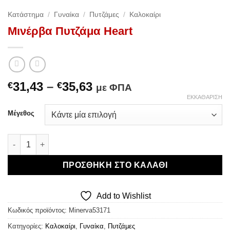
Κατάστημα
/
Γυναίκα
/
Πυτζάμες
/
Καλοκαίρι
Μινέρβα Πυτζάμα Heart
Price
31,43
–
35,63
€
€
με ΦΠΑ
range:
ΕΚΚΑΘΆΡΙΣΗ
€31,43
Μέγεθος
through
€35,63
Μινέρβα Πυτζάμα Heart ποσότητα
ΠΡΟΣΘΉΚΗ ΣΤΟ ΚΑΛΆΘΙ
Add to Wishlist
Κωδικός προϊόντος:
Minerva53171
Κατηγορίες:
Καλοκαίρι
,
Γυναίκα
,
Πυτζάμες