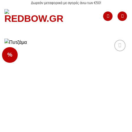
Δωρεάν μεταφορικά με αγορές άνω των €50!
Μετάβαση
στο
περιεχόμενο
%
Add to
Wishlist