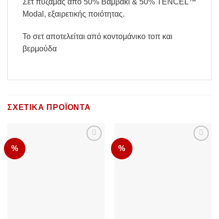
Σετ πυζάμας από 50% Βαμβάκι & 50% TENCEL™
Modal, εξαιρετικής ποιότητας.
Το σετ αποτελείται από κοντομάνικο τοπ και
βερμούδα
ΣΧΕΤΙΚΆ ΠΡΟΪΌΝΤΑ
%
%
Add to
Add to
Wishlist
Wishlist