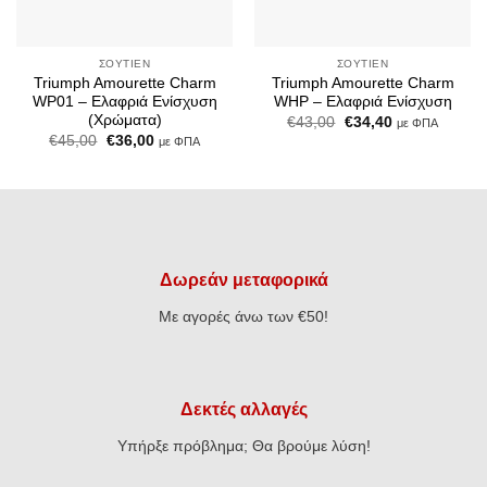
ΣΟΥΤΙΈΝ
ΣΟΥΤΙΈΝ
Triumph Amourette Charm
Triumph Amourette Charm
WP01 – Ελαφριά Ενίσχυση
WHP – Ελαφριά Ενίσχυση
(Χρώματα)
Original
Η
€
43,00
€
34,40
με ΦΠΑ
price
τρέχουσα
Original
Η
€
45,00
€
36,00
με ΦΠΑ
was:
τιμή
price
τρέχουσα
€43,00.
είναι:
was:
τιμή
€34,40.
€45,00.
είναι:
€36,00.
Δωρεάν μεταφορικά
Με αγορές άνω των €50!
Δεκτές αλλαγές
Υπήρξε πρόβλημα; Θα βρούμε λύση!