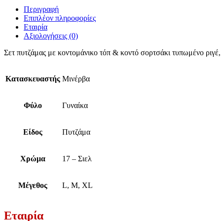
Περιγραφή
Επιπλέον πληροφορίες
Εταιρία
Αξιολογήσεις (0)
Σετ πυτζάμας με κοντομάνικο τόπ & κοντό σορτσάκι τυπωμένο ριγ
Κατασκευαστής
Μινέρβα
Φύλο
Γυναίκα
Είδος
Πυτζάμα
Χρώμα
17 – Σιελ
Μέγεθος
L, M, XL
Εταιρία