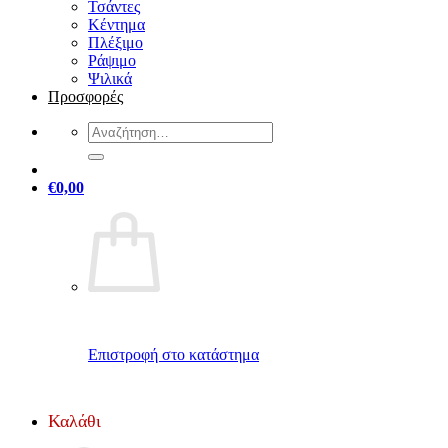
Τσάντες
Κέντημα
Πλέξιμο
Ράψιμο
Ψιλικά
Προσφορές
Αναζήτηση
για:
€
0,00
Επιστροφή στο κατάστημα
Καλάθι