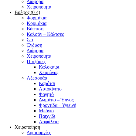
Διάφορα
Χειροποίητα
Βρέφος (0-4)
Φορμάκια
Κορμάκια
Βάφτιση
Καλσόν – Κάλτσες
Σετ
Ένδυση
Διάφορα
Χειροποίητα
Πυτζάμες
Καλοκαίρι
Χειμώνας
Αξεσουάρ
Καρότσι
Αυτοκίνητο
Φαγητό
Δωμάτιο – Ύπνος
Φροντίδα – Υγιεινή
Μπάνιο
Παιχνίδι
Ασφάλεια
Χειροποίηση
Δημιουργίες