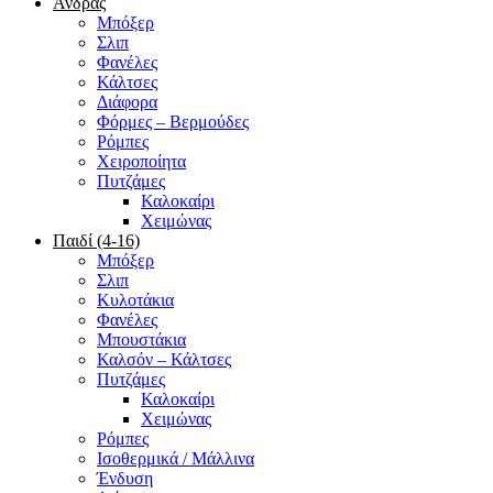
Άνδρας
Μπόξερ
Σλιπ
Φανέλες
Κάλτσες
Διάφορα
Φόρμες – Βερμούδες
Ρόμπες
Χειροποίητα
Πυτζάμες
Καλοκαίρι
Χειμώνας
Παιδί (4-16)
Μπόξερ
Σλιπ
Κυλοτάκια
Φανέλες
Μπουστάκια
Καλσόν – Κάλτσες
Πυτζάμες
Καλοκαίρι
Χειμώνας
Ρόμπες
Ισοθερμικά / Μάλλινα
Ένδυση