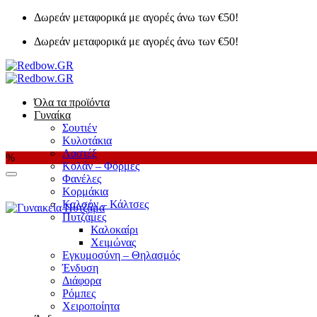
Μετάβαση
Δωρεάν μεταφορικά με αγορές άνω των €50!
στο
Δωρεάν μεταφορικά με αγορές άνω των €50!
περιεχόμενο
Όλα τα προϊόντα
Γυναίκα
Σουτιέν
Κυλοτάκια
Λαστέξ
%
Κολάν – Φόρμες
Φανέλες
Κορμάκια
Καλσόν – Κάλτσες
Πυτζάμες
Καλοκαίρι
Χειμώνας
Εγκυμοσύνη – Θηλασμός
Ένδυση
Διάφορα
Ρόμπες
Χειροποίητα