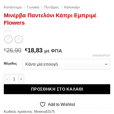
Κατάστημα
/
Γυναίκα
/
Πυτζάμες
/
Καλοκαίρι
Μινέρβα Παντελόνι Κάπρι Εμπριμέ
Flowers
Original
Η
26,90
18,83
€
€
με ΦΠΑ
price
τρέχουσα
ΕΚΚΑΘΆΡΙΣΗ
was:
τιμή
Μέγεθος
€26,90.
είναι:
€18,83.
Μινέρβα Παντελόνι Κάπρι Εμπριμέ Flowers ποσότητα
ΠΡΟΣΘΉΚΗ ΣΤΟ ΚΑΛΆΘΙ
Add to Wishlist
Κωδικός προϊόντος:
Minerva53175