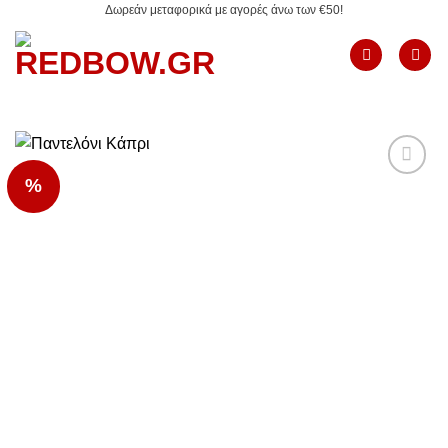
Δωρεάν μεταφορικά με αγορές άνω των €50!
Μετάβαση
στο
περιεχόμενο
%
Add to
Wishlist