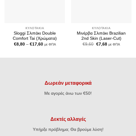
ΚΥΛΟΤΆΚΙΑ
ΚΥΛΟΤΆΚΙΑ
Sloggi Σλιπάκι Double
Μινέρβα Σλιπάκι Brazilian
Comfort Tai (Χρώματα)
2nd Skin (Laser-Cut)
Price
Original
Η
€
8,80
–
€
17,60
€
9,60
€
7,68
με ΦΠΑ
με ΦΠΑ
range:
price
τρέχουσα
€8,80
was:
τιμή
through
€9,60.
είναι:
€17,60
€7,68.
Δωρεάν μεταφορικά
Με αγορές άνω των €50!
Δεκτές αλλαγές
Υπήρξε πρόβλημα; Θα βρούμε λύση!