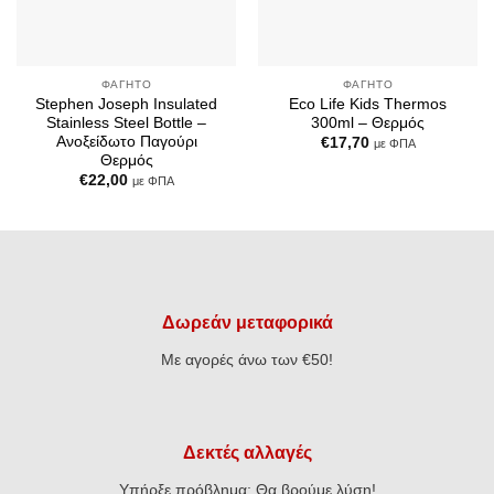
ΦΑΓΗΤΌ
ΦΑΓΗΤΌ
Stephen Joseph Insulated
Eco Life Kids Thermos
Stainless Steel Bottle –
300ml – Θερμός
Ανοξείδωτο Παγούρι
€
17,70
με ΦΠΑ
Θερμός
€
22,00
με ΦΠΑ
Δωρεάν μεταφορικά
Με αγορές άνω των €50!
Δεκτές αλλαγές
Υπήρξε πρόβλημα; Θα βρούμε λύση!