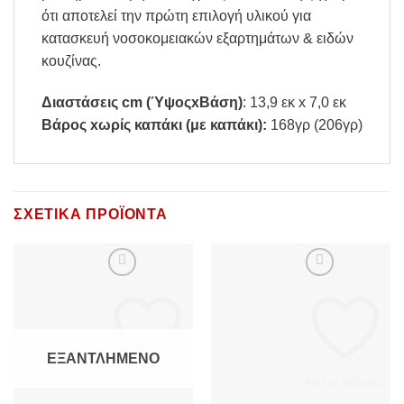
ότι αποτελεί την πρώτη επιλογή υλικού για
κατασκευή νοσοκομειακών εξαρτημάτων & ειδών
κουζίνας.
Διαστάσεις cm (ΎψοςxΒάση)
: 13,9 εκ x 7,0 εκ
Βάρος xωρίς καπάκι (με καπάκι):
168γρ (206γρ)
ΣΧΕΤΙΚΆ ΠΡΟΪΌΝΤΑ
ΕΞΑΝΤΛΗΜΈΝΟ
Add to Wishlist
Add to Wishlist