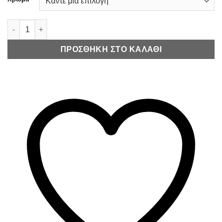
Eco Life Coffee Thermos – Θερμός για Καφέ 370ml ποσότητα
ΠΡΟΣΘΉΚΗ ΣΤΟ ΚΑΛΆΘΙ