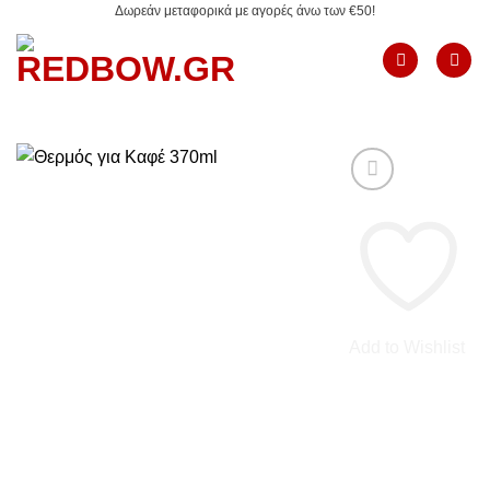
Δωρεάν μεταφορικά με αγορές άνω των €50!
Μετάβαση
στο
περιεχόμενο
Add to Wishlist