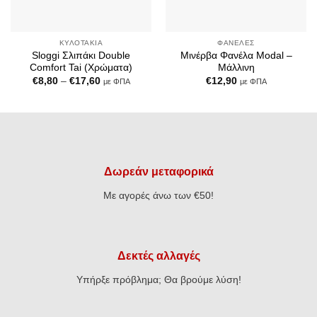
ΚΥΛΟΤΆΚΙΑ
ΦΑΝΈΛΕΣ
Sloggi Σλιπάκι Double
Μινέρβα Φανέλα Modal –
Comfort Tai (Χρώματα)
Μάλλινη
Price
€
8,80
–
€
17,60
€
12,90
με ΦΠΑ
με ΦΠΑ
range:
€8,80
through
€17,60
Δωρεάν μεταφορικά
Με αγορές άνω των €50!
Δεκτές αλλαγές
Υπήρξε πρόβλημα; Θα βρούμε λύση!