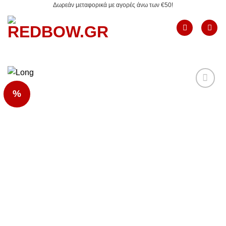
Δωρεάν μεταφορικά με αγορές άνω των €50!
Μετάβαση
στο
περιεχόμενο
%
Add to
Wishlist