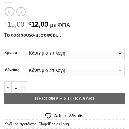
Original
Η
15,00
12,00
€
€
με ΦΠΑ
price
τρέχουσα
Το εσώρουχο-μεσοφόρι…
was:
τιμή
€15,00.
είναι:
€12,00.
Χρώμα
Μέγεθος
Sloggi Σλιπάκι Basic+ Long - Μακρύ Πόδι (+Χρώματα) ποσότη
ΠΡΟΣΘΉΚΗ ΣΤΟ ΚΑΛΆΘΙ
Add to Wishlist
Κωδικός προϊόντος:
SloggiBasic+Long