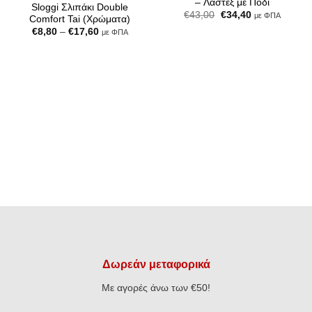
– Λαστέξ με Πόδι
Sloggi Σλιπάκι Double
Original
Η
€
43,00
€
34,40
με ΦΠΑ
Comfort Tai (Χρώματα)
price
τρέχουσα
Price
€
8,80
–
€
17,60
was:
τιμή
με ΦΠΑ
range:
€43,00.
είναι:
€8,80
€34,40.
through
€17,60
Δωρεάν μεταφορικά
Με αγορές άνω των €50!