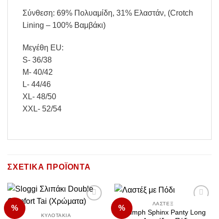
Σύνθεση: 69% Πολυαμίδη, 31% Ελαστάν, (Crotch
Lining – 100% Βαμβάκι)
Μεγέθη EU:
S- 36/38
M- 40/42
L- 44/46
XL- 48/50
XXL- 52/54
ΣΧΕΤΙΚΆ ΠΡΟΪΌΝΤΑ
ΛΑΣΤΈΞ
%
%
Add to
Add to
Triumph Sphinx Panty Long
Wishlist
Wishlist
ΚΥΛΟΤΆΚΙΑ