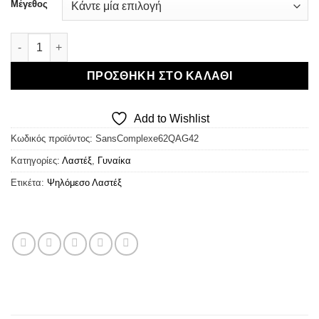
was:
τιμή
Μέγεθος
€26,20.
είναι:
€20,96.
Sans Complexe Perfect Touch Highwaist Culotte - Ψηλόμεσο Λ
ΠΡΟΣΘΉΚΗ ΣΤΟ ΚΑΛΆΘΙ
Add to Wishlist
Κωδικός προϊόντος:
SansComplexe62QAG42
Κατηγορίες:
Λαστέξ
,
Γυναίκα
Ετικέτα:
Ψηλόμεσο Λαστέξ