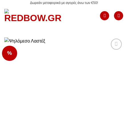
Δωρεάν μεταφορικά με αγορές άνω των €50!
Μετάβαση
στο
περιεχόμενο
%
Add to
Wishlist