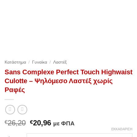
Κατάστημα
/
Γυναίκα
/
Λαστέξ
Sans Complexe Perfect Touch Highwaist
Culotte – Ψηλόμεσο Λαστέξ χωρίς
Ραφές
Original
Η
26,20
20,96
€
€
με ΦΠΑ
price
τρέχουσα
ΕΚΚΑΘΆΡΙΣΗ