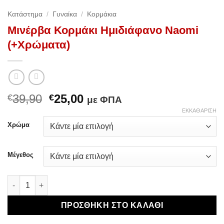
Κατάστημα
/
Γυναίκα
/
Κορμάκια
Μινέρβα Κορμάκι Ημιδιάφανο Naomi
(+Χρώματα)
Original
Η
39,90
25,00
€
€
με ΦΠΑ
price
τρέχουσα
ΕΚΚΑΘΆΡΙΣΗ
was:
τιμή
Χρώμα
€39,90.
είναι:
€25,00.
Μέγεθος
Μινέρβα Κορμάκι Ημιδιάφανο Naomi (+Χρώματα) ποσότητα
ΠΡΟΣΘΉΚΗ ΣΤΟ ΚΑΛΆΘΙ