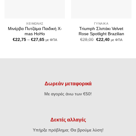
ΧΕΙΜΏΝΑΣ
ΓΥΝΑΊΚΑ
Μινέρβα Πυτζάμα Παιδική X-
Triumph Σλιπάκι Velvet
mas HoHo
Rose Spotlight Brazilian
Price
Original
Η
€
22,75
–
€
27,65
€
28,00
€
22,40
με ΦΠΑ
με ΦΠΑ
range:
price
τρέχουσα
€22,75
was:
τιμή
through
€28,00.
είναι:
€27,65
€22,40.
Δωρεάν μεταφορικά
Με αγορές άνω των €50!
Δεκτές αλλαγές
Υπήρξε πρόβλημα; Θα βρούμε λύση!