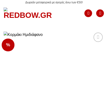
Δωρεάν μεταφορικά με αγορές άνω των €50!
Μετάβαση
στο
περιεχόμενο
%
Add to
Wishlist