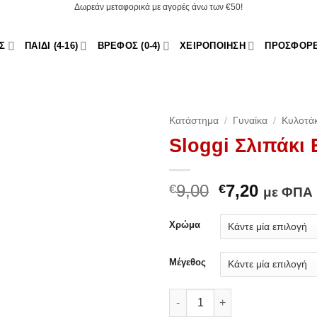
Δωρεάν μεταφορικά με αγορές άνω των €50!
Σ
ΠΑΙΔΊ (4-16)
ΒΡΈΦΟΣ (0-4)
ΧΕΙΡΟΠΟΊΗΣΗ
ΠΡΟΣΦΟΡ
Κατάστημα
/
Γυναίκα
/
Κυλοτά
Sloggi Σλιπάκι 
Original
Η
9,00
7,20
€
€
με ΦΠΑ
price
τρέχου
was:
τιμή
Χρώμα
€9,00.
είναι:
Add to Wishlist
€7,20.
Μέγεθος
Sloggi Σλιπάκι Ever Ease Tai