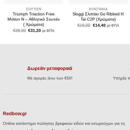
ΣΟΥΤΙΈΝ
ΚΥΛΟΤΆΚΙΑ
Triumph Triaction Free
Sloggi Σλιπάκι Go Ribbed H
Motion N – Αθλητικό Σουτιέν
Tai C2P (Χρώματα)
( Χρώματα)
Original
Η
€
18,00
€
14,40
με ΦΠΑ
price
τρέχουσα
Original
Η
€
39,00
€
31,20
με ΦΠΑ
was:
τιμή
price
τρέχουσα
€18,00.
είναι:
was:
τιμή
€14,40.
€39,00.
είναι:
€31,20.
Δωρεάν μεταφορικά
Με αγορές άνω των €50!
Υπήρξε π
Redbow.gr
Online κατάστημα πώλησης βρεφικών ειδών και εσωρούχων για τη