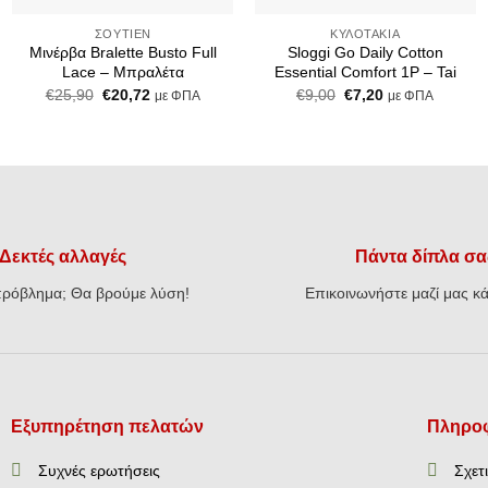
ΣΟΥΤΙΈΝ
ΚΥΛΟΤΆΚΙΑ
Μινέρβα Bralette Busto Full
Sloggi Go Daily Cotton
Lace – Μπραλέτα
Essential Comfort 1P – Tai
Original
Η
Original
Η
€
25,90
€
20,72
€
9,00
€
7,20
με ΦΠΑ
με ΦΠΑ
price
τρέχουσα
price
τρέχουσα
was:
τιμή
was:
τιμή
€25,90.
είναι:
€9,00.
είναι:
€20,72.
€7,20.
Δεκτές αλλαγές
Πάντα δίπλα σα
ρόβλημα; Θα βρούμε λύση!
Επικοινωνήστε μαζί μας κά
Εξυπηρέτηση πελατών
Πληροφ
Συχνές ερωτήσεις
Σχετ