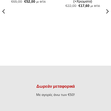
(+Χρώματα)
Original
Η
€
65,00
€
52,00
με ΦΠΑ
price
τρέχουσα
Original
Η
€
22,00
€
17,60
με ΦΠΑ
was:
τιμή
price
τρέχουσα
€65,00.
είναι:
was:
τιμή
€52,00.
€22,00.
είναι:
€17,60.
Δωρεάν μεταφορικά
Με αγορές άνω των €50!