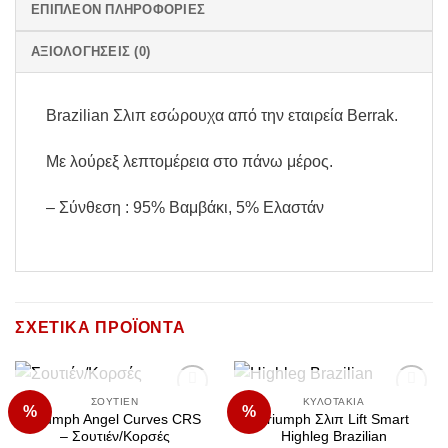
ΕΠΙΠΛΈΟΝ ΠΛΗΡΟΦΟΡΊΕΣ
ΑΞΙΟΛΟΓΉΣΕΙΣ (0)
Brazilian Σλιπ εσώρουχα από την εταιρεία Berrak.
Με λούρεξ λεπτομέρεια στο πάνω μέρος.
– Σύνθεση : 95% Βαμβάκι, 5% Ελαστάν
ΣΧΕΤΙΚΆ ΠΡΟΪΌΝΤΑ
ΕΞΑΝΤΛΗΜΈΝΟ
ΕΞΑΝΤΛΗΜΈΝΟ
ΣΟΥΤΙΈΝ
ΚΥΛΟΤΆΚΙΑ
%
%
Add to
Add to
Triumph Angel Curves CRS
Triumph Σλιπ Lift Smart
Wishlist
Wishlist
– Σουτιέν/Κορσές
Highleg Brazilian