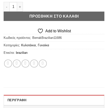
€3,20.
Berrak Σλιπάκι Brazilian ποσότητα
ΠΡΟΣΘΉΚΗ ΣΤΟ ΚΑΛΆΘΙ
Add to Wishlist
Κωδικός προϊόντος:
BerrakBrazilian11686
Κατηγορίες:
Κυλοτάκια
,
Γυναίκα
Ετικέτα:
brazilian
ΠΕΡΙΓΡΑΦΉ