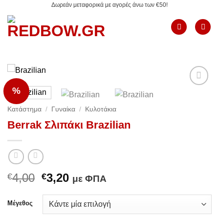
Δωρεάν μεταφορικά με αγορές άνω των €50!
Μετάβαση
στο
περιεχόμενο
%
Add to
Wishlist
Κατάστημα
/
Γυναίκα
/
Κυλοτάκια
Berrak Σλιπάκι Brazilian
Original
Η
4,00
3,20
€
€
με ΦΠΑ
price
τρέχουσα
was:
τιμή
Μέγεθος
€4,00.
είναι: