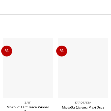
%
%
Add to
Add to
Wishlist
Wishlist
+
+
ΣΛΙΠ
ΚΥΛΟΤΆΚΙΑ
Μινέρβα Σλιπ Race Winner
Μινέρβα Σλιπάκι Maxi 3τμχ