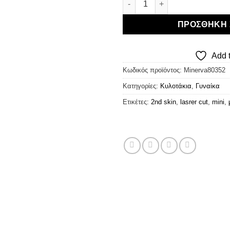
ΠΡΟΣΘΉΚΗ 
Add t
Κωδικός προϊόντος:
Minerva80352
Κατηγορίες:
Κυλοτάκια
,
Γυναίκα
Ετικέτες:
2nd skin
,
lasrer cut
,
mini
,