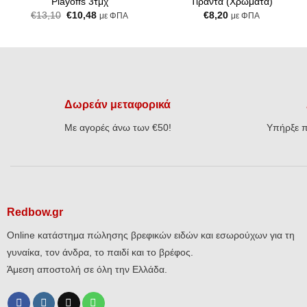
Playoffs 3τμχ
Τιράντα (Χρώματα)
Original
Η
€
13,10
€
10,48
€
8,20
με ΦΠΑ
με ΦΠΑ
price
τρέχουσα
was:
τιμή
€13,10.
είναι:
€10,48.
Δωρεάν μεταφορικά
Με αγορές άνω των €50!
Υπήρξε π
Redbow.gr
Online κατάστημα πώλησης βρεφικών ειδών και εσωρούχων για τη
γυναίκα, τον άνδρα, το παιδί και το βρέφος.
Άμεση αποστολή σε όλη την Ελλάδα.