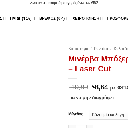
Δωρεάν μεταφορικά με αγορές άνω των €50!
Σ
ΠΑΙΔΊ (4-16)
ΒΡΈΦΟΣ (0-4)
ΧΕΙΡΟΠΟΊΗΣΗ
ΠΡΟΣΦΟΡ
Κατάστημα
/
Γυναίκα
/
Κυλοτά
Μινέρβα Μπόξερ
Add to
– Laser Cut
Wishlist
Original
Η
10,80
8,64
€
€
με ΦΠ
price
τρέχο
Για να μην διαγράφει …
was:
τιμή
€10,80.
είναι:
€8,64.
Μέγεθος
Μινέρβα Μπόξερ Mini 2nd Skin