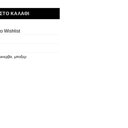
ΣΤΟ ΚΑΛΆΘΙ
o Wishlist
μινερβα
,
μποξερ