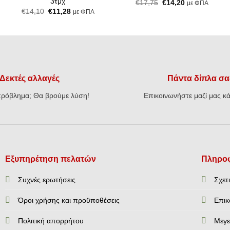
3τμχ
Original
Η
€
17,75
€
14,20
με ΦΠΑ
price
τρέχουσα
Original
Η
€
14,10
€
11,28
με ΦΠΑ
was:
τιμή
price
τρέχουσα
€17,75.
είναι:
was:
τιμή
€14,20.
€14,10.
είναι:
€11,28.
Δεκτές αλλαγές
Πάντα δίπλα σα
ρόβλημα; Θα βρούμε λύση!
Επικοινωνήστε μαζί μας κά
Εξυπηρέτηση πελατών
Πληροφ
Συχνές ερωτήσεις
Σχετ
Όροι χρήσης και προϋποθέσεις
Επικ
Πολιτική απορρήτου
Mεγε