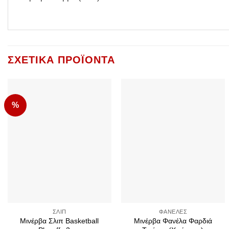
ΣΧΕΤΙΚΆ ΠΡΟΪΌΝΤΑ
%
Add to
Add to
Wishlist
Wishlist
+
+
ΣΛΙΠ
ΦΑΝΈΛΕΣ
Μινέρβα Σλιπ Basketball
Μινέρβα Φανέλα Φαρδιά