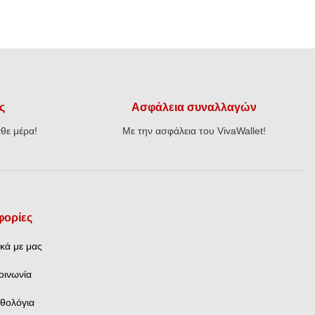
ς
Ασφάλεια συναλλαγών
θε μέρα!
Με την ασφάλεια του VivaWallet!
ορίες
ικά με μας
οινωνία
θολόγια