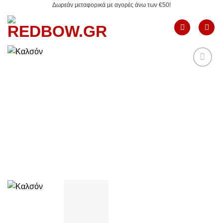
Δωρεάν μεταφορικά με αγορές άνω των €50!
Μετάβαση
στο
περιεχόμενο
Add to
Wishlist