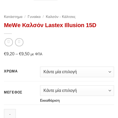
Κατάστημα
/
Γυναίκα
/
Καλσόν - Κάλτσες
MeWe Καλσόν Lastex Illusion 15D
Price
€
9,20
–
€
9,50
με ΦΠΑ
range:
€9,20
ΧΡΏΜΑ
through
€9,50
ΜΈΓΕΘΟΣ
Εκκαθάριση