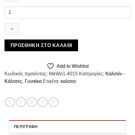
MeWe
Καλσόν
Lastex
Illusion
15D
ποσότητα
ΠΡΟΣΘΉΚΗ ΣΤΟ ΚΑΛΆΘΙ
Add to Wishlist
Κωδικός προϊόντος:
MeWe1-4015
Κατηγορίες:
Καλσόν -
Κάλτσες
,
Γυναίκα
Ετικέτα:
καλσον
ΠΕΡΙΓΡΑΦΉ