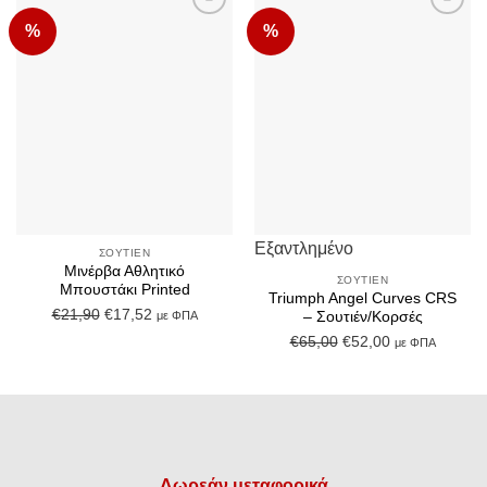
%
%
Add to
Add to
Wishlist
Wishlist
Εξαντλημένο
ΣΟΥΤΙΈΝ
Μινέρβα Αθλητικό
ΣΟΥΤΙΈΝ
Μπουστάκι Printed
Triumph Angel Curves CRS
Original
Η
€
21,90
€
17,52
με ΦΠΑ
– Σουτιέν/Κορσές
price
τρέχουσα
Original
Η
€
65,00
€
52,00
με ΦΠΑ
was:
τιμή
price
τρέχουσα
€21,90.
είναι:
was:
τιμή
€17,52.
€65,00.
είναι:
€52,00.
Δωρεάν μεταφορικά