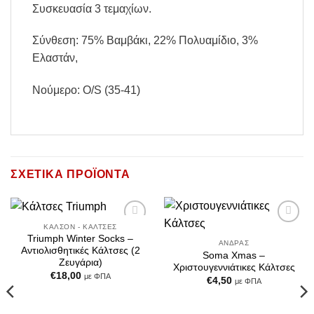
Συσκευασία 3 τεμαχίων.
Σύνθεση: 75% Βαμβάκι, 22% Πολυαμίδιο, 3%
Ελαστάν,
Νούμερο: O/S (35-41)
ΣΧΕΤΙΚΆ ΠΡΟΪΌΝΤΑ
ΚΑΛΣΌΝ - ΚΆΛΤΣΕΣ
Add to
Add to
Triumph Winter Socks –
Wishlist
Wishlist
ΆΝΔΡΑΣ
Αντιολισθητικές Κάλτσες (2
Soma Xmas –
Ζευγάρια)
Χριστουγεννιάτικες Κάλτσες
€
18,00
με ΦΠΑ
€
4,50
με ΦΠΑ