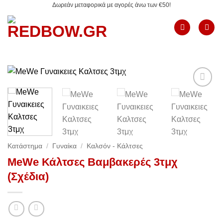
Δωρεάν μεταφορικά με αγορές άνω των €50!
Μετάβαση
στο
περιεχόμενο
Add to
Wishlist
Κατάστημα
/
Γυναίκα
/
Καλσόν - Κάλτσες
MeWe Κάλτσες Βαμβακερές 3τμχ
(Σχέδια)