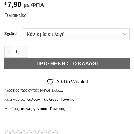
7,90
€
με ΦΠΑ
Γυναικείες
Σχέδιο
MeWe Κάλτσες Βαμβακερές 3τμχ (Σχέδια) ποσότητα
ΠΡΟΣΘΉΚΗ ΣΤΟ ΚΑΛΆΘΙ
Add to Wishlist
Κωδικός προϊόντος:
Mewe 1-0612
Κατηγορίες:
Καλσόν - Κάλτσες
,
Γυναίκα
Ετικέτες:
mewe
,
γυναικα
,
Καλτσες