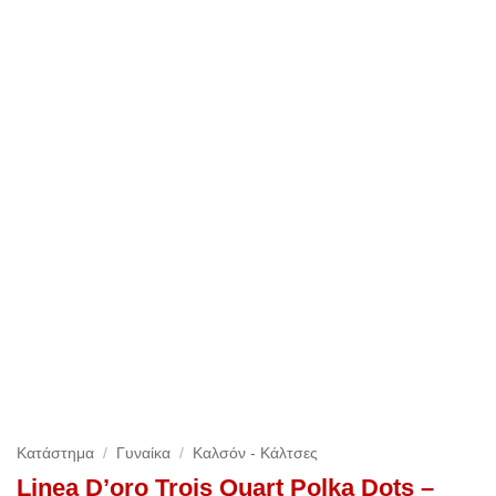
Κατάστημα
/
Γυναίκα
/
Καλσόν - Κάλτσες
Linea D’oro Trois Quart Polka Dots –