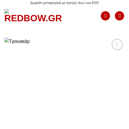
Δωρεάν μεταφορικά με αγορές άνω των €50!
Μετάβαση
στο
περιεχόμενο
Add to
Wishlist