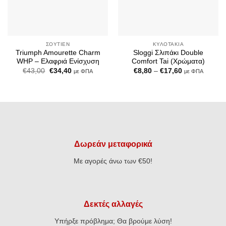
ΣΟΥΤΙΈΝ
ΚΥΛΟΤΆΚΙΑ
Triumph Amourette Charm
Sloggi Σλιπάκι Double
WHP – Ελαφριά Ενίσχυση
Comfort Tai (Χρώματα)
Original
Η
Price
€
43,00
€
34,40
€
8,80
–
€
17,60
με ΦΠΑ
με ΦΠΑ
price
τρέχουσα
range:
was:
τιμή
€8,80
€43,00.
είναι:
through
€34,40.
€17,60
Δωρεάν μεταφορικά
Με αγορές άνω των €50!
Δεκτές αλλαγές
Υπήρξε πρόβλημα; Θα βρούμε λύση!