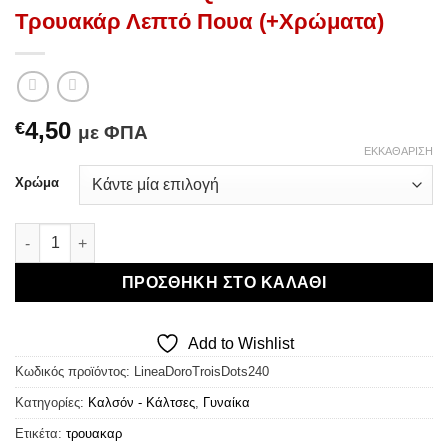
Τρουακάρ Λεπτό Πουα (+Χρώματα)
4,50
€
με ΦΠΑ
ΕΚΚΑΘΆΡΙΣΗ
Χρώμα
Linea D'oro Trois Quart Polka Dots - Τρουακάρ Λεπτό Πουα (
ΠΡΟΣΘΉΚΗ ΣΤΟ ΚΑΛΆΘΙ
Add to Wishlist
Κωδικός προϊόντος:
LineaDoroTroisDots240
Κατηγορίες:
Καλσόν - Κάλτσες
,
Γυναίκα
Ετικέτα:
τρουακαρ