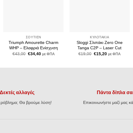
Add to Wishlist
Add to Wishlist
+
+
ΣΟΥΤΙΈΝ
ΚΥΛΟΤΆΚΙΑ
Triumph Amourette Charm
Sloggi Σλιπάκι Zero One
WHP – Ελαφριά Ενίσχυση
Tanga C2P – Laser Cut
Original
Η
Original
Η
€
43,00
€
34,40
€
19,00
€
15,20
με ΦΠΑ
με ΦΠΑ
price
τρέχουσα
price
τρέχουσα
was:
τιμή
was:
τιμή
€43,00.
είναι:
€19,00.
είναι:
€34,40.
€15,20.
Δεκτές αλλαγές
Πάντα δίπλα σα
ρόβλημα; Θα βρούμε λύση!
Επικοινωνήστε μαζί μας κά