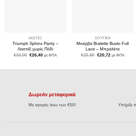
Add to Wishlist
Add to Wishlist
+
+
ΛΑΣΤΈΞ
ΣΟΥΤΙΈΝ
Triumph Sphinx Panty –
Μινέρβα Bralette Busto Full
Λαστέξ χωρίς Πόδι
Lace – Μπραλέτα
Original
Η
Original
Η
€
33,00
€
26,40
€
25,90
€
20,72
με ΦΠΑ
με ΦΠΑ
price
τρέχουσα
price
τρέχουσα
was:
τιμή
was:
τιμή
€33,00.
είναι:
€25,90.
είναι:
€26,40.
€20,72.
Δωρεάν μεταφορικά
Με αγορές άνω των €50!
Υπήρξε π