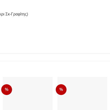
κρι Σκ-Γραφίτης)
%
%