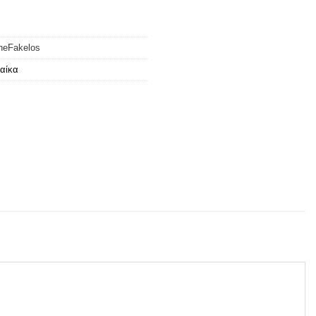
neFakelos
αίκα