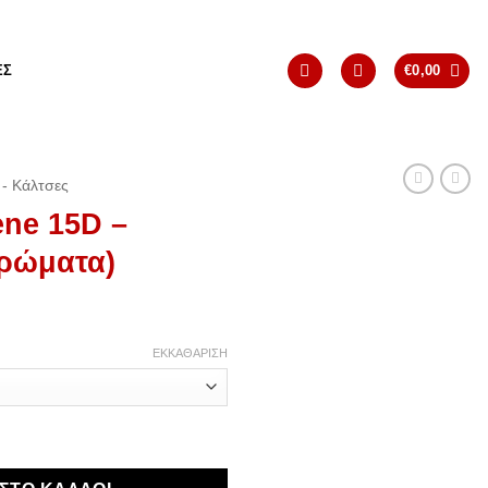
ΈΣ
€
0,00
- Κάλτσες
ne 15D –
Χρώματα)
ΕΚΚΑΘΆΡΙΣΗ
σοδέτα (+Χρώματα) ποσότητα