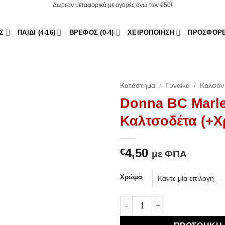
Δωρεάν μεταφορικά με αγορές άνω των €50!
Σ
ΠΑΙΔΊ (4-16)
ΒΡΈΦΟΣ (0-4)
ΧΕΙΡΟΠΟΊΗΣΗ
ΠΡΟΣΦΟΡ
Κατάστημα
/
Γυναίκα
/
Καλσόν 
Donna BC Marle
Καλτσοδέτα (+
4,50
€
με ΦΠΑ
d to Wishlist
Χρώμα
Donna BC Marlene 15D - Καλτ