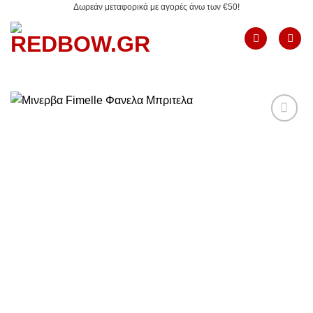
Δωρεάν μεταφορικά με αγορές άνω των €50!
Μετάβαση
στο
περιεχόμενο
Add to
Wishlist