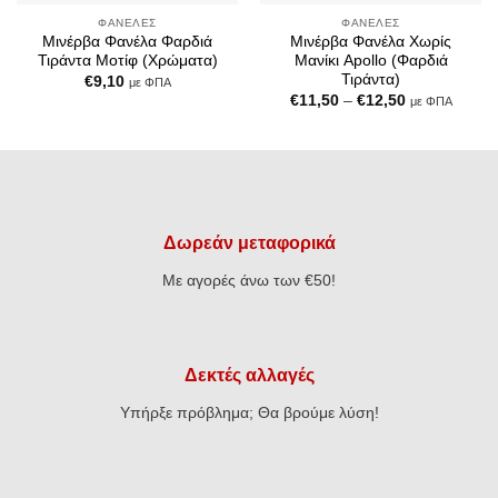
ΦΑΝΈΛΕΣ
ΦΑΝΈΛΕΣ
Μινέρβα Φανέλα Φαρδιά
Μινέρβα Φανέλα Χωρίς
Τιράντα Μοτίφ (Χρώματα)
Μανίκι Apollo (Φαρδιά
Τιράντα)
€
9,10
με ΦΠΑ
Price
€
11,50
–
€
12,50
με ΦΠΑ
range:
€11,50
through
€12,50
Δωρεάν μεταφορικά
Με αγορές άνω των €50!
Δεκτές αλλαγές
Υπήρξε πρόβλημα; Θα βρούμε λύση!