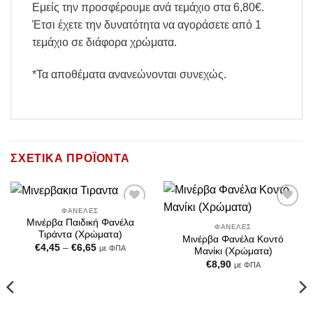
Εμείς την προσφέρουμε ανά τεμάχιο στα 6,80€.
Έτσι έχετε την δυνατότητα να αγοράσετε από 1
τεμάχιο σε διάφορα χρώματα.
*Τα αποθέματα ανανεώνονται συνεχώς.
ΣΧΕΤΙΚΆ ΠΡΟΪΌΝΤΑ
ΦΑΝΈΛΕΣ
Add to
Add to
Μινέρβα Παιδική Φανέλα
Wishlist
Wishlist
ΦΑΝΈΛΕΣ
Τιράντα (Χρώματα)
Μινέρβα Φανέλα Κοντό
Price
€
4,45
–
€
6,65
με ΦΠΑ
Μανίκι (Χρώματα)
range:
€
8,90
€4,45
με ΦΠΑ
through
€6,65