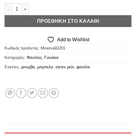
Μινέρβα Φανέλα Βαμβακερή Μπριτέλα (Χρώματα) ποσότητα
ΠΡΟΣΘΉΚΗ ΣΤΟ ΚΑΛΆΘΙ
Add to Wishlist
Κωδικός προϊόντος:
Minerva92201
Κατηγορίες:
Φανέλες
,
Γυναίκα
Ετικέτες:
μινερβα
,
μπριτελα
,
σατεν ρελι
,
φανέλα