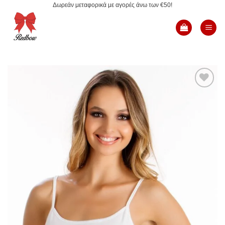
Δωρεάν μεταφορικά με αγορές άνω των €50!
Μετάβαση
στο
περιεχόμενο
Add to
Wishlist