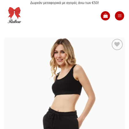
Δωρεάν μεταφορικά με αγορές άνω των €50!
Μετάβαση
στο
περιεχόμενο
Add to
Wishlist