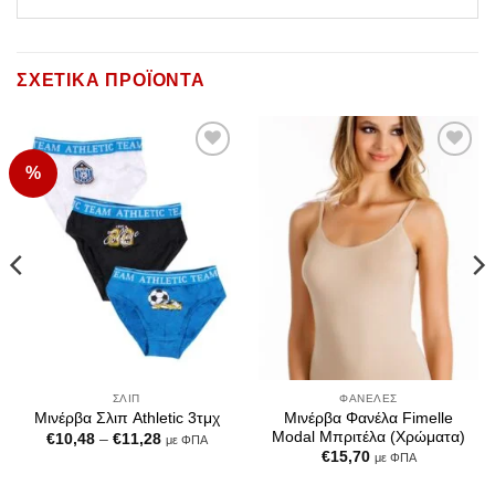
ΣΧΕΤΙΚΆ ΠΡΟΪΌΝΤΑ
%
Add to
Add to
Wishlist
Wishlist
ΣΛΙΠ
ΦΑΝΈΛΕΣ
Μινέρβα Φανέλα Fimelle
Μινέρβα Σλιπ Athletic 3τμχ
Modal Μπριτέλα (Χρώματα)
Price
€
10,48
–
€
11,28
με ΦΠΑ
range:
€
15,70
με ΦΠΑ
€10,48
through