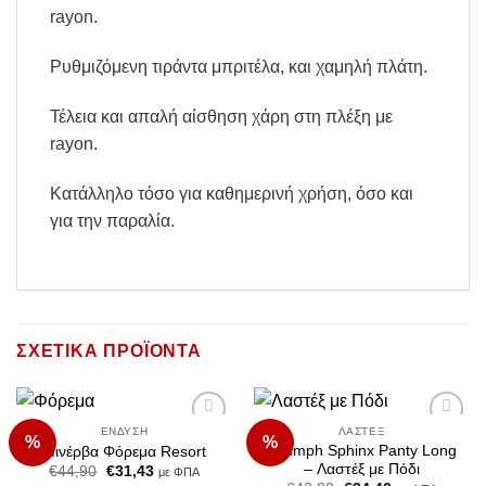
rayon.
Ρυθμιζόμενη τιράντα μπριτέλα, και χαμηλή πλάτη.
Τέλεια και απαλή αίσθηση χάρη στη πλέξη με
rayon.
Κατάλληλο τόσο για καθημερινή χρήση, όσο και
για την παραλία.
ΣΧΕΤΙΚΆ ΠΡΟΪΌΝΤΑ
ΈΝΔΥΣΗ
ΛΑΣΤΈΞ
%
%
Add to
Add to
Triumph Sphinx Panty Long
Μινέρβα Φόρεμα Resort
Wishlist
Wishlist
– Λαστέξ με Πόδι
Original
Η
€
44,90
€
31,43
με ΦΠΑ
price
τρέχουσα