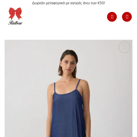
Δωρεάν μεταφορικά με αγορές άνω των €50!
Μετάβαση
στο
περιεχόμενο
Add to
Wishlist