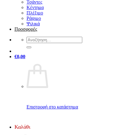
Τσάντες
Κέντημα
Πλέξιμο
Ράψιμο
Ψιλικά
Προσφορές
Αναζήτηση
για:
€
0,00
Επιστροφή στο κατάστημα
Καλάθι