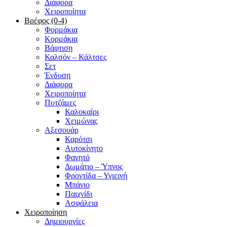
Διάφορα
Χειροποίητα
Βρέφος (0-4)
Φορμάκια
Κορμάκια
Βάφτιση
Καλσόν – Κάλτσες
Σετ
Ένδυση
Διάφορα
Χειροποίητα
Πυτζάμες
Καλοκαίρι
Χειμώνας
Αξεσουάρ
Καρότσι
Αυτοκίνητο
Φαγητό
Δωμάτιο – Ύπνος
Φροντίδα – Υγιεινή
Μπάνιο
Παιχνίδι
Ασφάλεια
Χειροποίηση
Δημιουργίες