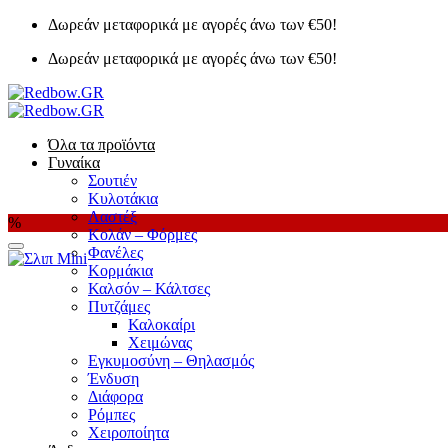
Μετάβαση
Δωρεάν μεταφορικά με αγορές άνω των €50!
στο
Δωρεάν μεταφορικά με αγορές άνω των €50!
περιεχόμενο
Όλα τα προϊόντα
Γυναίκα
Σουτιέν
Κυλοτάκια
Λαστέξ
%
Κολάν – Φόρμες
Φανέλες
Κορμάκια
Καλσόν – Κάλτσες
Πυτζάμες
Καλοκαίρι
Χειμώνας
Εγκυμοσύνη – Θηλασμός
Ένδυση
Διάφορα
Ρόμπες
Χειροποίητα