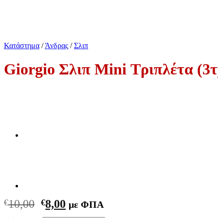
Κατάστημα
/
Άνδρας
/
Σλιπ
Giorgio Σλιπ Mini Τριπλέτα (3τ
Original
Η
€
10,00
€
8,00
με ΦΠΑ
price
τρέχουσα