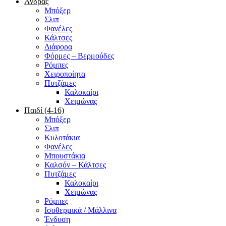
Άνδρας
Μπόξερ
Σλιπ
Φανέλες
Κάλτσες
Διάφορα
Φόρμες – Βερμούδες
Ρόμπες
Χειροποίητα
Πυτζάμες
Καλοκαίρι
Χειμώνας
Παιδί (4-16)
Μπόξερ
Σλιπ
Κυλοτάκια
Φανέλες
Μπουστάκια
Καλσόν – Κάλτσες
Πυτζάμες
Καλοκαίρι
Χειμώνας
Ρόμπες
Ισοθερμικά / Μάλλινα
Ένδυση