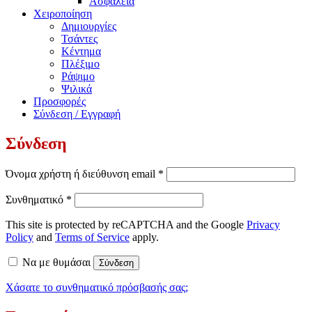
Ασφάλεια
Χειροποίηση
Δημιουργίες
Τσάντες
Κέντημα
Πλέξιμο
Ράψιμο
Ψιλικά
Προσφορές
Σύνδεση / Εγγραφή
Σύνδεση
Απαιτείται
Όνομα χρήστη ή διεύθυνση email
*
Απαιτείται
Συνθηματικό
*
This site is protected by reCAPTCHA and the Google
Privacy
Policy
and
Terms of Service
apply.
Να με θυμάσαι
Σύνδεση
Χάσατε το συνθηματικό πρόσβασής σας;