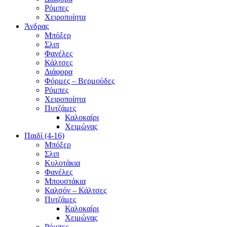
Ρόμπες
Χειροποίητα
Άνδρας
Μπόξερ
Σλιπ
Φανέλες
Κάλτσες
Διάφορα
Φόρμες – Βερμούδες
Ρόμπες
Χειροποίητα
Πυτζάμες
Καλοκαίρι
Χειμώνας
Παιδί (4-16)
Μπόξερ
Σλιπ
Κυλοτάκια
Φανέλες
Μπουστάκια
Καλσόν – Κάλτσες
Πυτζάμες
Καλοκαίρι
Χειμώνας
Ρόμπες