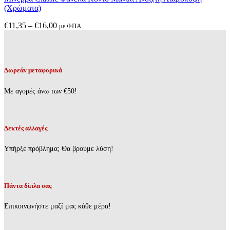
πολλαπλές
(Χρώματα)
παραλλαγές.
Οι
Price
€
11,35
–
€
16,00
με ΦΠΑ
επιλογές
range:
μπορούν
€11,35
να
through
επιλεγούν
€16,00
στη
Δωρεάν μεταφορικά
σελίδα
του
Με αγορές άνω των €50!
προϊόντος
Δεκτές αλλαγές
Υπήρξε πρόβλημα; Θα βρούμε λύση!
Πάντα δίπλα σας
Επικοινωνήστε μαζί μας κάθε μέρα!