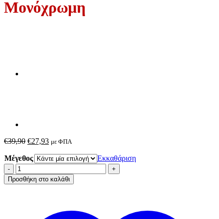
Μονόχρωμη
Original
Η
€
39,90
€
27,93
με ΦΠΑ
price
τρέχουσα
Μέγεθος
was:
τιμή
Εκκαθάριση
€39,90.
είναι:
Μινέρβα
€27,93.
Ρόμπα
Προσθήκη στο καλάθι
Fleece
Μονόχρωμη
ποσότητα