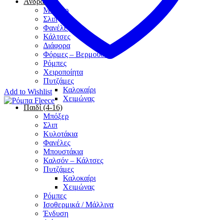
Άνδρας
Μπόξερ
Σλιπ
Φανέλες
Κάλτσες
Διάφορα
Φόρμες – Βερμούδες
Ρόμπες
Χειροποίητα
Πυτζάμες
Καλοκαίρι
Add to Wishlist
Χειμώνας
Παιδί (4-16)
Μπόξερ
Σλιπ
Κυλοτάκια
Φανέλες
Μπουστάκια
Καλσόν – Κάλτσες
Πυτζάμες
Καλοκαίρι
Χειμώνας
Ρόμπες
Ισοθερμικά / Μάλλινα
Ένδυση