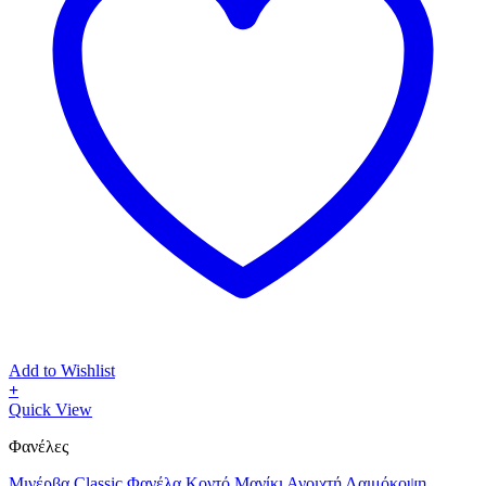
Add to Wishlist
+
Αυτό
Quick View
το
Φανέλες
προϊόν
έχει
Μινέρβα Classic Φανέλα Κοντό Μανίκι Ανοιχτή Λαιμόκοψη