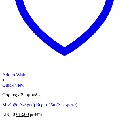
Add to Wishlist
+
Αυτό
Quick View
το
Φόρμες - Βερμούδες
προϊόν
έχει
Μινέρβα Ανδρική Βερμούδα (Χρώματα)
πολλαπλές
παραλλαγές.
Original
Η
€
19,50
€
13,60
με ΦΠΑ
Οι
price
τρέχουσα
επιλογές
was:
τιμή
μπορούν