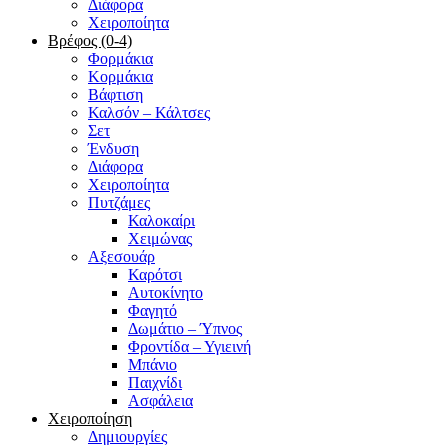
Διάφορα
Χειροποίητα
Βρέφος (0-4)
Φορμάκια
Κορμάκια
Βάφτιση
Καλσόν – Κάλτσες
Σετ
Ένδυση
Διάφορα
Χειροποίητα
Πυτζάμες
Καλοκαίρι
Χειμώνας
Αξεσουάρ
Καρότσι
Αυτοκίνητο
Φαγητό
Δωμάτιο – Ύπνος
Φροντίδα – Υγιεινή
Μπάνιο
Παιχνίδι
Ασφάλεια
Χειροποίηση
Δημιουργίες