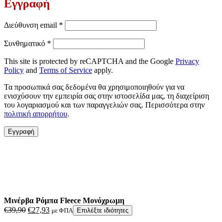
Εγγραφή
Απαιτείται
Διεύθυνση email
*
Απαιτείται
Συνθηματικό
*
This site is protected by reCAPTCHA and the Google
Privacy
Policy
and
Terms of Service
apply.
Τα προσωπικά σας δεδομένα θα χρησιμοποιηθούν για να
ενισχύσουν την εμπειρία σας στην ιστοσελίδα μας, τη διαχείριση
του λογαριασμού και των παραγγελιών σας. Περισσότερα στην
πολιτική απορρήτου
.
Εγγραφή
Μινέρβα Ρόμπα Fleece Μονόχρωμη
Original
Η
€
39,90
€
27,93
με ΦΠΑ
Επιλέξτε ιδιότητες
price
τρέχουσα