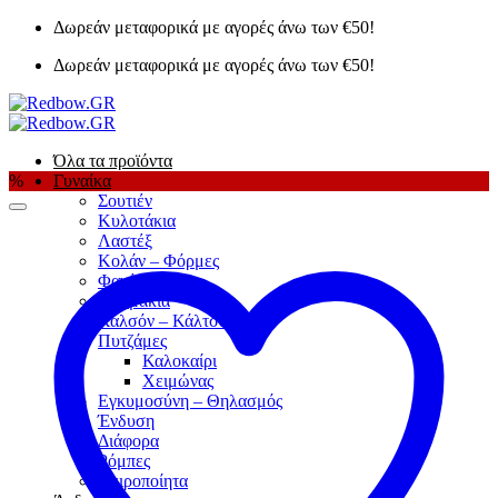
Μετάβαση
Δωρεάν μεταφορικά με αγορές άνω των €50!
στο
Δωρεάν μεταφορικά με αγορές άνω των €50!
περιεχόμενο
Όλα τα προϊόντα
%
Γυναίκα
Σουτιέν
Κυλοτάκια
Λαστέξ
Κολάν – Φόρμες
Φανέλες
Κορμάκια
Καλσόν – Κάλτσες
Πυτζάμες
Καλοκαίρι
Χειμώνας
Εγκυμοσύνη – Θηλασμός
Ένδυση
Διάφορα
Ρόμπες
Χειροποίητα