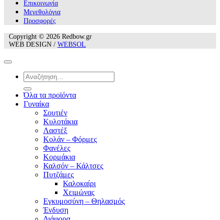
Επικοινωνία
Mεγεθολόγια
Προσφορές
Copyright © 2026 Redbow.gr
WEB DESIGN /
WEBSOL
Αναζήτηση
για:
Όλα τα προϊόντα
Γυναίκα
Σουτιέν
Κυλοτάκια
Λαστέξ
Κολάν – Φόρμες
Φανέλες
Κορμάκια
Καλσόν – Κάλτσες
Πυτζάμες
Καλοκαίρι
Χειμώνας
Εγκυμοσύνη – Θηλασμός
Ένδυση
Διάφορα