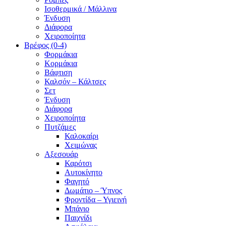
Ισοθερμικά / Μάλλινα
Ένδυση
Διάφορα
Χειροποίητα
Βρέφος (0-4)
Φορμάκια
Κορμάκια
Βάφτιση
Καλσόν – Κάλτσες
Σετ
Ένδυση
Διάφορα
Χειροποίητα
Πυτζάμες
Καλοκαίρι
Χειμώνας
Αξεσουάρ
Καρότσι
Αυτοκίνητο
Φαγητό
Δωμάτιο – Ύπνος
Φροντίδα – Υγιεινή
Μπάνιο
Παιχνίδι