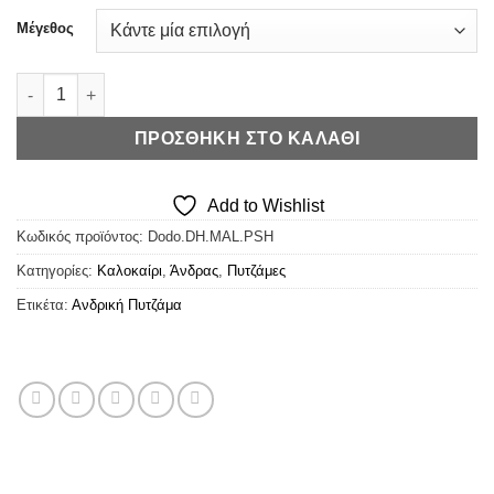
was:
τιμή
Μέγεθος
€35,00.
είναι:
€24,50.
Dodo Πυτζάμα Mal ποσότητα
ΠΡΟΣΘΉΚΗ ΣΤΟ ΚΑΛΆΘΙ
Add to Wishlist
Κωδικός προϊόντος:
Dodo.DH.MAL.PSH
Κατηγορίες:
Καλοκαίρι
,
Άνδρας
,
Πυτζάμες
Ετικέτα:
Ανδρική Πυτζάμα