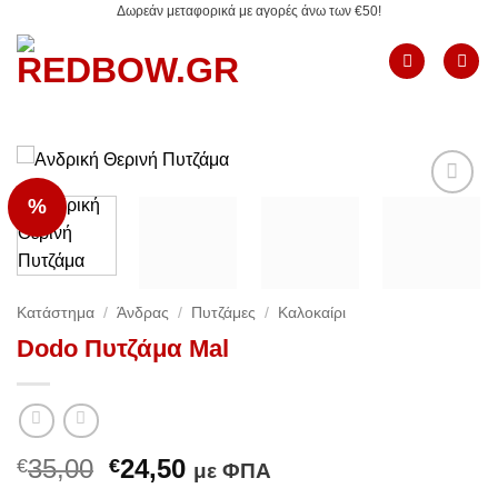
Δωρεάν μεταφορικά με αγορές άνω των €50!
Μετάβαση
στο
περιεχόμενο
%
Add to
Wishlist
Κατάστημα
/
Άνδρας
/
Πυτζάμες
/
Καλοκαίρι
Dodo Πυτζάμα Mal
Original
Η
35,00
24,50
€
€
με ΦΠΑ
price
τρέχουσα