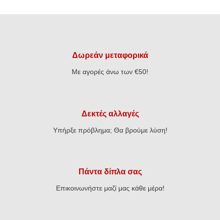
€20,93.
€28,70.
είναι:
€22,96.
Δωρεάν μεταφορικά
Με αγορές άνω των €50!
Δεκτές αλλαγές
Υπήρξε πρόβλημα; Θα βρούμε λύση!
Πάντα δίπλα σας
Επικοινωνήστε μαζί μας κάθε μέρα!