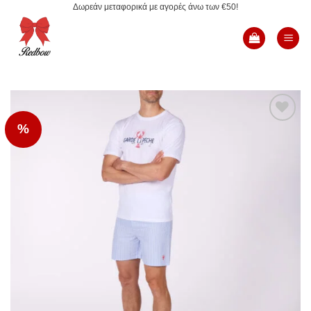
Δωρεάν μεταφορικά με αγορές άνω των €50!
Μετάβαση
στο
περιεχόμενο
%
Add to
Wishlist