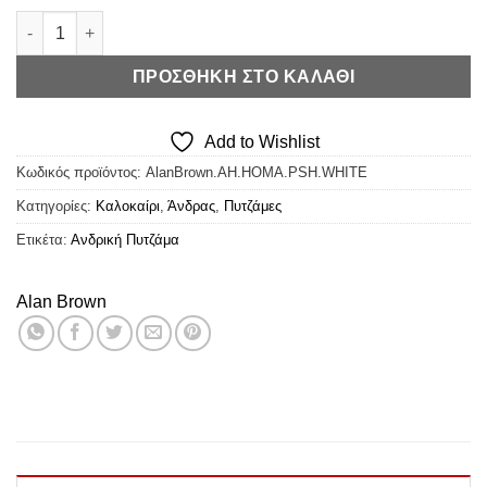
€17,50.
Alan Brown Πυτζάμα Garde la Peche ποσότητα
ΠΡΟΣΘΉΚΗ ΣΤΟ ΚΑΛΆΘΙ
Add to Wishlist
Κωδικός προϊόντος:
AlanBrown.AH.HOMA.PSH.WHITE
Κατηγορίες:
Καλοκαίρι
,
Άνδρας
,
Πυτζάμες
Ετικέτα:
Ανδρική Πυτζάμα
Alan Brown