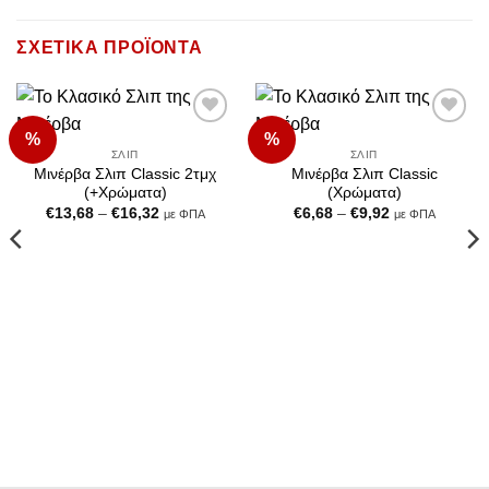
ΣΧΕΤΙΚΆ ΠΡΟΪΌΝΤΑ
%
%
Add to
Add to
Wishlist
Wishlist
ΣΛΙΠ
ΣΛΙΠ
Μινέρβα Σλιπ Classic 2τμχ
Μινέρβα Σλιπ Classic
(+Χρώματα)
(Χρώματα)
Price
Price
€
13,68
–
€
16,32
€
6,68
–
€
9,92
με ΦΠΑ
με ΦΠΑ
range:
range:
€13,68
€6,68
through
through
€16,32
€9,92