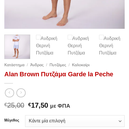
Κατάστημα
/
Άνδρας
/
Πυτζάμες
/
Καλοκαίρι
Alan Brown Πυτζάμα Garde la Peche
Original
Η
25,00
17,50
€
€
με ΦΠΑ
price
τρέχουσα
was:
τιμή
Μέγεθος
€25,00.
είναι: