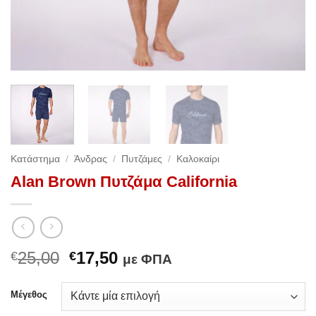
Κατάστημα
/
Άνδρας
/
Πυτζάμες
/
Καλοκαίρι
Alan Brown Πυτζάμα California
Original
Η
25,00
17,50
€
€
με ΦΠΑ
price
τρέχουσα
was:
τιμή
Μέγεθος
€25,00.
είναι: