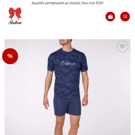
Δωρεάν μεταφορικά με αγορές άνω των €50!
Μετάβαση
στο
περιεχόμενο
%
Add to
Wishlist