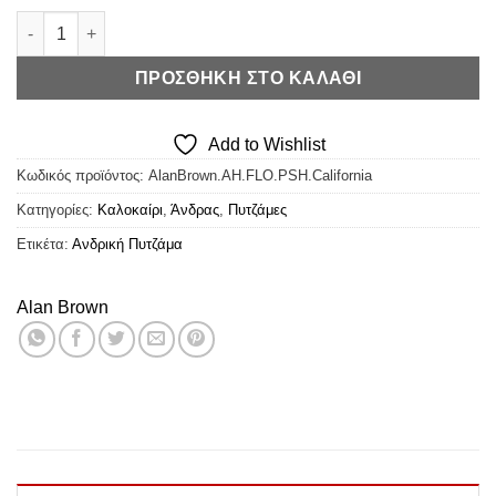
€17,50.
Alan Brown Πυτζάμα California ποσότητα
ΠΡΟΣΘΉΚΗ ΣΤΟ ΚΑΛΆΘΙ
Add to Wishlist
Κωδικός προϊόντος:
AlanBrown.AH.FLO.PSH.California
Κατηγορίες:
Καλοκαίρι
,
Άνδρας
,
Πυτζάμες
Ετικέτα:
Ανδρική Πυτζάμα
Alan Brown