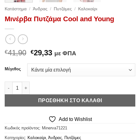
Κατάστημα
/
Άνδρας
/
Πυτζάμες
/
Καλοκαίρι
Μινέρβα Πυτζάμα Cool and Young
Original
Η
41,90
29,33
€
€
με ΦΠΑ
price
τρέχουσα
was:
τιμή
Μέγεθος
€41,90.
είναι:
€29,33.
Μινέρβα Πυτζάμα Cool and Young ποσότητα
ΠΡΟΣΘΉΚΗ ΣΤΟ ΚΑΛΆΘΙ
Add to Wishlist
Κωδικός προϊόντος:
Minerva71221
Κατηγορίες:
Καλοκαίρι
,
Άνδρας
,
Πυτζάμες