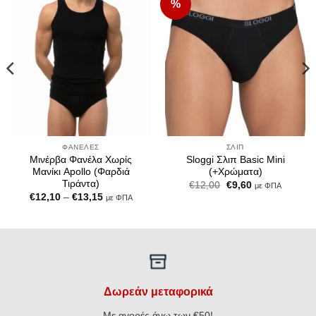
%
Add to
Add to
Wishlist
Wishlist
ΦΑΝΈΛΕΣ
ΣΛΙΠ
Μινέρβα Φανέλα Χωρίς
Sloggi Σλιπ Basic Mini
Μανίκι Apollo (Φαρδιά
(+Χρώματα)
Τιράντα)
Original
Η
€
12,00
€
9,60
με ΦΠΑ
price
τρέχουσα
Price
€
12,10
–
€
13,15
με ΦΠΑ
was:
τιμή
range:
€12,00.
είναι:
€12,10
€9,60.
through
€13,15
Δωρεάν μεταφορικά
Με αγορές άνω των €50!