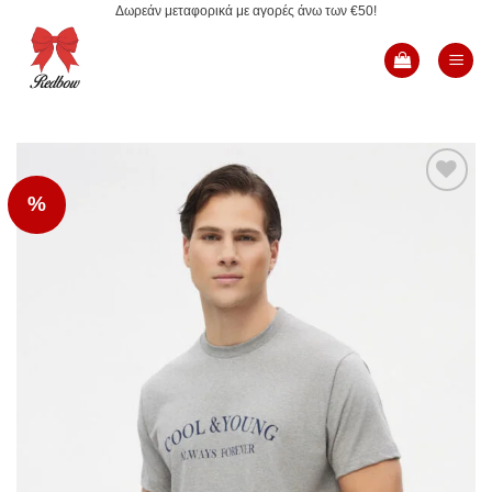
Δωρεάν μεταφορικά με αγορές άνω των €50!
Μετάβαση
στο
περιεχόμενο
%
Add to
Wishlist