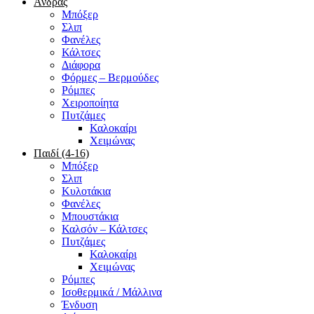
Άνδρας
Μπόξερ
Σλιπ
Φανέλες
Κάλτσες
Διάφορα
Φόρμες – Βερμούδες
Ρόμπες
Χειροποίητα
Πυτζάμες
Καλοκαίρι
Χειμώνας
Παιδί (4-16)
Μπόξερ
Σλιπ
Κυλοτάκια
Φανέλες
Μπουστάκια
Καλσόν – Κάλτσες
Πυτζάμες
Καλοκαίρι
Χειμώνας
Ρόμπες
Ισοθερμικά / Μάλλινα
Ένδυση