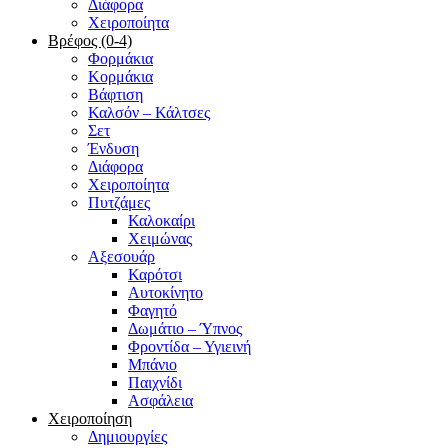
Διάφορα
Χειροποίητα
Βρέφος (0-4)
Φορμάκια
Κορμάκια
Βάφτιση
Καλσόν – Κάλτσες
Σετ
Ένδυση
Διάφορα
Χειροποίητα
Πυτζάμες
Καλοκαίρι
Χειμώνας
Αξεσουάρ
Καρότσι
Αυτοκίνητο
Φαγητό
Δωμάτιο – Ύπνος
Φροντίδα – Υγιεινή
Μπάνιο
Παιχνίδι
Ασφάλεια
Χειροποίηση
Δημιουργίες