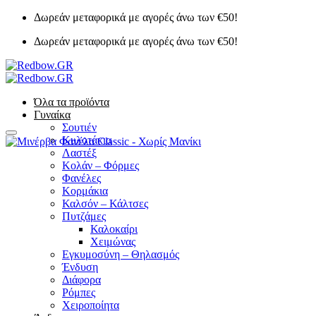
Μετάβαση
Δωρεάν μεταφορικά με αγορές άνω των €50!
στο
Δωρεάν μεταφορικά με αγορές άνω των €50!
περιεχόμενο
Όλα τα προϊόντα
Γυναίκα
Σουτιέν
Κυλοτάκια
Λαστέξ
Κολάν – Φόρμες
Φανέλες
Κορμάκια
Καλσόν – Κάλτσες
Πυτζάμες
Καλοκαίρι
Χειμώνας
Εγκυμοσύνη – Θηλασμός
Ένδυση
Διάφορα
Ρόμπες
Χειροποίητα