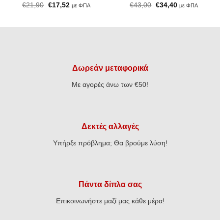
Original
Η
Original
Η
€
21,90
€
17,52
€
43,00
€
34,40
με ΦΠΑ
με ΦΠΑ
price
τρέχουσα
price
τρέχουσα
was:
τιμή
was:
τιμή
€21,90.
είναι:
€43,00.
είναι:
€17,52.
€34,40.
Δωρεάν μεταφορικά
Με αγορές άνω των €50!
Δεκτές αλλαγές
Υπήρξε πρόβλημα; Θα βρούμε λύση!
Πάντα δίπλα σας
Επικοινωνήστε μαζί μας κάθε μέρα!