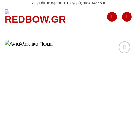
Δωρεάν μεταφορικά με αγορές άνω των €50!
Μετάβαση
στο
περιεχόμενο
Add to
Wishlist