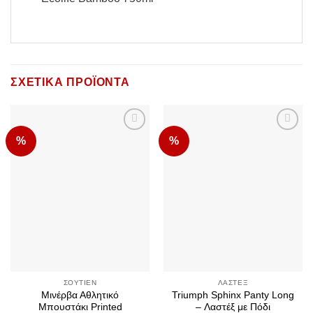
ΣΧΕΤΙΚΆ ΠΡΟΪΌΝΤΑ
%
%
Add to
Add to
Wishlist
Wishlist
ΣΟΥΤΙΈΝ
ΛΑΣΤΈΞ
Μινέρβα Αθλητικό
Triumph Sphinx Panty Long
Μπουστάκι Printed
– Λαστέξ με Πόδι