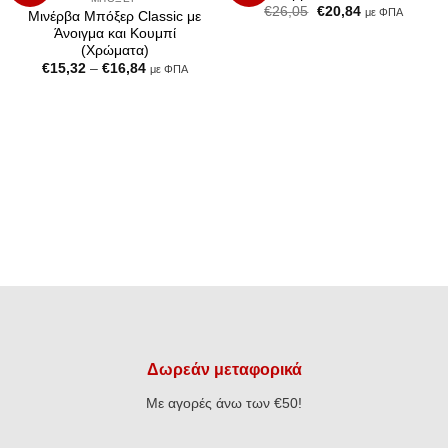
Original
Η
€
26,05
€
20,84
με ΦΠΑ
Μινέρβα Μπόξερ Classic με
price
τρέχουσα
Άνοιγμα και Κουμπί
was:
τιμή
€26,05.
είναι:
(Χρώματα)
€20,84.
Price
€
15,32
–
€
16,84
με ΦΠΑ
range:
€15,32
through
€16,84
Δωρεάν μεταφορικά
Με αγορές άνω των €50!