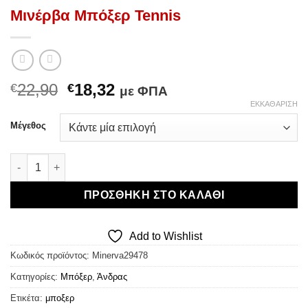
Μινέρβα Μπόξερ Tennis
Original
Η
22,90
18,32
€
€
με ΦΠΑ
price
τρέχουσα
ΕΚΚΑΘΆΡΙΣΗ
was:
τιμή
Μέγεθος
€22,90.
είναι:
€18,32.
Μινέρβα Μπόξερ Tennis ποσότητα
ΠΡΟΣΘΉΚΗ ΣΤΟ ΚΑΛΆΘΙ
Add to Wishlist
Κωδικός προϊόντος:
Minerva29478
Κατηγορίες:
Μπόξερ
,
Άνδρας
Ετικέτα:
μποξερ