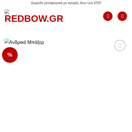
Δωρεάν μεταφορικά με αγορές άνω των €50!
Μετάβαση
στο
περιεχόμενο
%
Add to
Wishlist