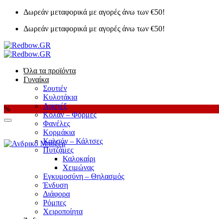
Μετάβαση
Δωρεάν μεταφορικά με αγορές άνω των €50!
στο
Δωρεάν μεταφορικά με αγορές άνω των €50!
περιεχόμενο
Όλα τα προϊόντα
Γυναίκα
Σουτιέν
Κυλοτάκια
Λαστέξ
%
Κολάν – Φόρμες
Φανέλες
Κορμάκια
Καλσόν – Κάλτσες
Πυτζάμες
Καλοκαίρι
Χειμώνας
Εγκυμοσύνη – Θηλασμός
Ένδυση
Διάφορα
Ρόμπες
Χειροποίητα