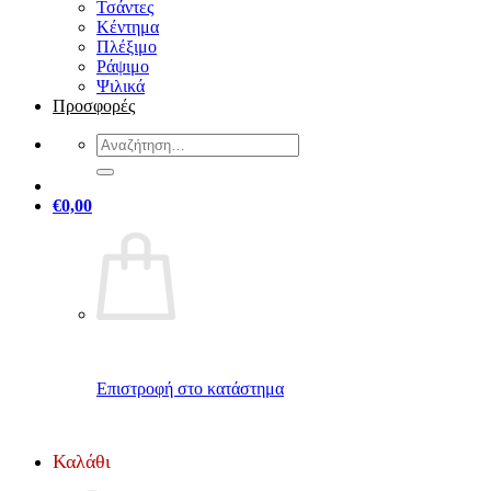
Τσάντες
Κέντημα
Πλέξιμο
Ράψιμο
Ψιλικά
Προσφορές
Αναζήτηση
για:
€
0,00
Επιστροφή στο κατάστημα
Καλάθι