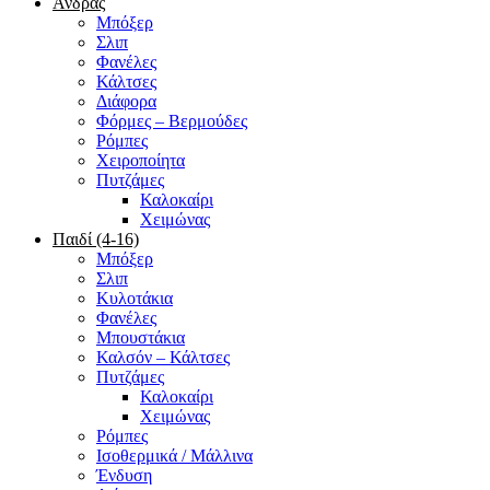
Άνδρας
Μπόξερ
Σλιπ
Φανέλες
Κάλτσες
Διάφορα
Φόρμες – Βερμούδες
Ρόμπες
Χειροποίητα
Πυτζάμες
Καλοκαίρι
Χειμώνας
Παιδί (4-16)
Μπόξερ
Σλιπ
Κυλοτάκια
Φανέλες
Μπουστάκια
Καλσόν – Κάλτσες
Πυτζάμες
Καλοκαίρι
Χειμώνας
Ρόμπες
Ισοθερμικά / Μάλλινα
Ένδυση