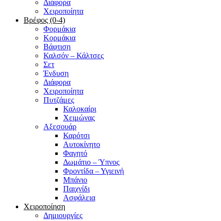
Διάφορα
Χειροποίητα
Βρέφος (0-4)
Φορμάκια
Κορμάκια
Βάφτιση
Καλσόν – Κάλτσες
Σετ
Ένδυση
Διάφορα
Χειροποίητα
Πυτζάμες
Καλοκαίρι
Χειμώνας
Αξεσουάρ
Καρότσι
Αυτοκίνητο
Φαγητό
Δωμάτιο – Ύπνος
Φροντίδα – Υγιεινή
Μπάνιο
Παιχνίδι
Ασφάλεια
Χειροποίηση
Δημιουργίες