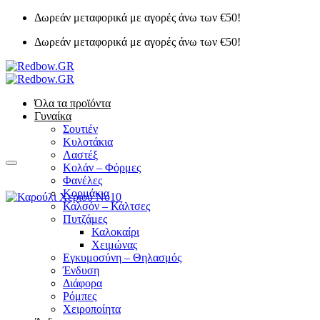
Μετάβαση
Δωρεάν μεταφορικά με αγορές άνω των €50!
στο
Δωρεάν μεταφορικά με αγορές άνω των €50!
περιεχόμενο
Όλα τα προϊόντα
Γυναίκα
Σουτιέν
Κυλοτάκια
Λαστέξ
Κολάν – Φόρμες
Φανέλες
Κορμάκια
Καλσόν – Κάλτσες
Πυτζάμες
Καλοκαίρι
Χειμώνας
Εγκυμοσύνη – Θηλασμός
Ένδυση
Διάφορα
Ρόμπες
Χειροποίητα