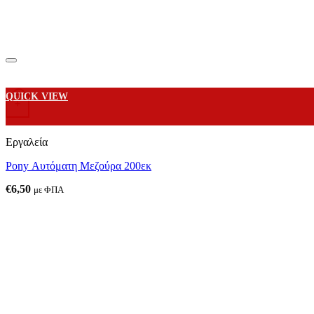
QUICK VIEW
+
Εργαλεία
Pony Αυτόματη Μεζούρα 200εκ
€
6,50
με ΦΠΑ