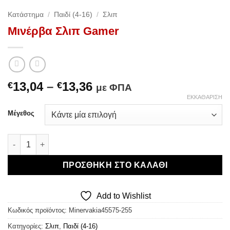
Κατάστημα
/
Παιδί (4-16)
/
Σλιπ
Μινέρβα Σλιπ Gamer
Price
13,04
–
13,36
€
€
με ΦΠΑ
range:
ΕΚΚΑΘΆΡΙΣΗ
€13,04
Μέγεθος
through
€13,36
Μινέρβα Σλιπ Gamer ποσότητα
ΠΡΟΣΘΉΚΗ ΣΤΟ ΚΑΛΆΘΙ
Add to Wishlist
Κωδικός προϊόντος:
Minervakia45575-255
Κατηγορίες:
Σλιπ
,
Παιδί (4-16)