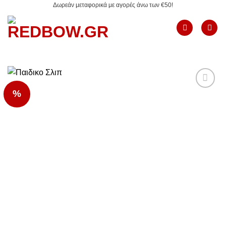
Δωρεάν μεταφορικά με αγορές άνω των €50!
Μετάβαση
στο
περιεχόμενο
%
Add to
Wishlist