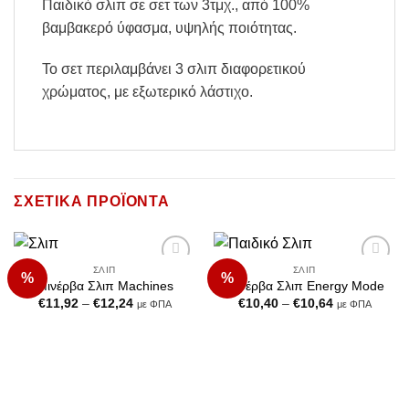
Παιδικό σλιπ σε σετ των 3τμχ., από 100%
βαμβακερό ύφασμα, υψηλής ποιότητας.
Το σετ περιλαμβάνει 3 σλιπ διαφορετικού
χρώματος, με εξωτερικό λάστιχο.
ΣΧΕΤΙΚΆ ΠΡΟΪΌΝΤΑ
ΣΛΙΠ
ΣΛΙΠ
%
%
Add to
Add to
Μινέρβα Σλιπ Machines
Μινέρβα Σλιπ Energy Mode
Wishlist
Wishlist
Price
Price
€
11,92
–
€
12,24
€
10,40
–
€
10,64
με ΦΠΑ
με ΦΠΑ
range:
range:
€11,92
€10,40
through
through
€12,24
€10,64