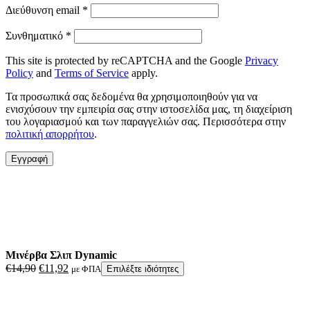
Απαιτείται
Διεύθυνση email
*
Απαιτείται
Συνθηματικό
*
This site is protected by reCAPTCHA and the Google
Privacy
Policy
and
Terms of Service
apply.
Τα προσωπικά σας δεδομένα θα χρησιμοποιηθούν για να
ενισχύσουν την εμπειρία σας στην ιστοσελίδα μας, τη διαχείριση
του λογαριασμού και των παραγγελιών σας. Περισσότερα στην
πολιτική απορρήτου
.
Εγγραφή
Μινέρβα Σλιπ Dynamic
Original
Η
€
14,90
€
11,92
με ΦΠΑ
Επιλέξτε ιδιότητες
price
τρέχουσα
was:
τιμή
€14,90.
είναι: