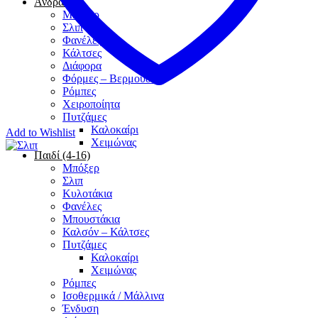
Άνδρας
Μπόξερ
Σλιπ
Φανέλες
Κάλτσες
Διάφορα
Φόρμες – Βερμούδες
Ρόμπες
Χειροποίητα
Πυτζάμες
Καλοκαίρι
Add to Wishlist
Χειμώνας
Παιδί (4-16)
Μπόξερ
Σλιπ
Κυλοτάκια
Φανέλες
Μπουστάκια
Καλσόν – Κάλτσες
Πυτζάμες
Καλοκαίρι
Χειμώνας
Ρόμπες
Ισοθερμικά / Μάλλινα
Ένδυση