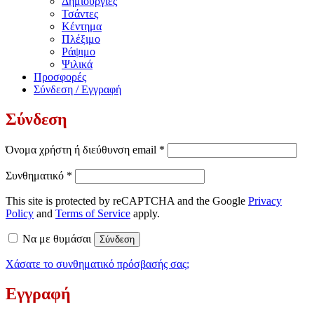
Δημιουργίες
Τσάντες
Κέντημα
Πλέξιμο
Ράψιμο
Ψιλικά
Προσφορές
Σύνδεση / Εγγραφή
Σύνδεση
Απαιτείται
Όνομα χρήστη ή διεύθυνση email
*
Απαιτείται
Συνθηματικό
*
This site is protected by reCAPTCHA and the Google
Privacy
Policy
and
Terms of Service
apply.
Να με θυμάσαι
Σύνδεση
Χάσατε το συνθηματικό πρόσβασής σας;
Εγγραφή