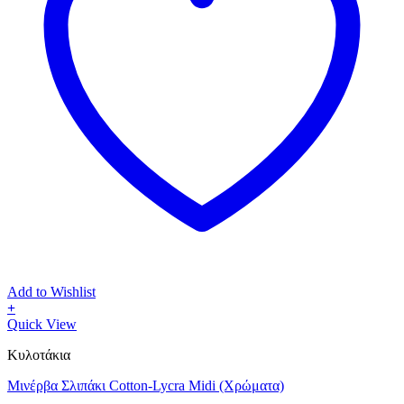
Add to Wishlist
+
Αυτό
Quick View
το
Κυλοτάκια
προϊόν
έχει
Μινέρβα Σλιπάκι Cotton-Lycra Midi (Χρώματα)
πολλαπλές