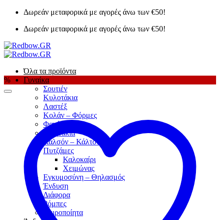
Μετάβαση
Δωρεάν μεταφορικά με αγορές άνω των €50!
στο
Δωρεάν μεταφορικά με αγορές άνω των €50!
περιεχόμενο
Όλα τα προϊόντα
%
Γυναίκα
Σουτιέν
Κυλοτάκια
Λαστέξ
Κολάν – Φόρμες
Φανέλες
Κορμάκια
Καλσόν – Κάλτσες
Πυτζάμες
Καλοκαίρι
Χειμώνας
Εγκυμοσύνη – Θηλασμός
Ένδυση
Διάφορα
Ρόμπες
Χειροποίητα