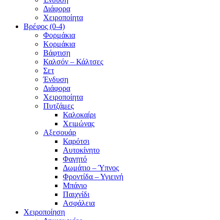
Διάφορα
Χειροποίητα
Βρέφος (0-4)
Φορμάκια
Κορμάκια
Βάφτιση
Καλσόν – Κάλτσες
Σετ
Ένδυση
Διάφορα
Χειροποίητα
Πυτζάμες
Καλοκαίρι
Χειμώνας
Αξεσουάρ
Καρότσι
Αυτοκίνητο
Φαγητό
Δωμάτιο – Ύπνος
Φροντίδα – Υγιεινή
Μπάνιο
Παιχνίδι
Ασφάλεια
Χειροποίηση