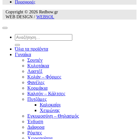
Προσφορές
Copyright © 2026 Redbow.gr
WEB DESIGN /
WEBSOL
Αναζήτηση
για:
Όλα τα προϊόντα
Γυναίκα
Σουτιέν
Κυλοτάκια
Λαστέξ
Κολάν – Φόρμες
Φανέλες
Κορμάκια
Καλσόν – Κάλτσες
Πυτζάμες
Καλοκαίρι
Χειμώνας
Εγκυμοσύνη – Θηλασμός
Ένδυση
Διάφορα
Ρόμπες
Χειροποίητα