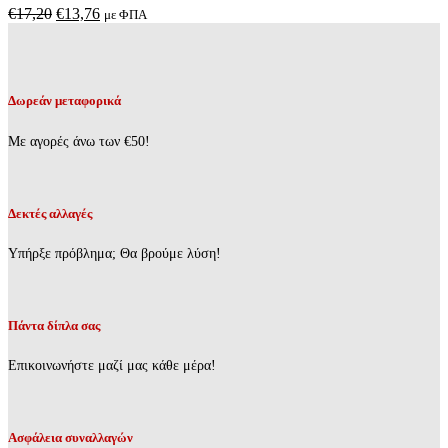
παραλλαγές.
Original
Η
€
17,20
€
13,76
με ΦΠΑ
Οι
price
τρέχουσα
επιλογές
was:
τιμή
μπορούν
€17,20.
είναι:
να
€13,76.
επιλεγούν
Δωρεάν μεταφορικά
στη
σελίδα
Με αγορές άνω των €50!
του
προϊόντος
Δεκτές αλλαγές
Υπήρξε πρόβλημα; Θα βρούμε λύση!
Πάντα δίπλα σας
Επικοινωνήστε μαζί μας κάθε μέρα!
Ασφάλεια συναλλαγών