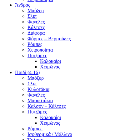
Άνδρας
Μπόξερ
Σλιπ
Φανέλες
Κάλτσες
Διάφορα
Φόρμες – Βερμούδες
Ρόμπες
Χειροποίητα
Πυτζάμες
Καλοκαίρι
Χειμώνας
Παιδί (4-16)
Μπόξερ
Σλιπ
Κυλοτάκια
Φανέλες
Μπουστάκια
Καλσόν – Κάλτσες
Πυτζάμες
Καλοκαίρι
Χειμώνας
Ρόμπες
Ισοθερμικά / Μάλλινα
Ένδυση