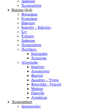
Διάφορα
Χειροποίητα
Βρέφος (0-4)
Φορμάκια
Κορμάκια
Βάφτιση
Καλσόν – Κάλτσες
Σετ
Ένδυση
Διάφορα
Χειροποίητα
Πυτζάμες
Καλοκαίρι
Χειμώνας
Αξεσουάρ
Καρότσι
Αυτοκίνητο
Φαγητό
Δωμάτιο – Ύπνος
Φροντίδα – Υγιεινή
Μπάνιο
Παιχνίδι
Ασφάλεια
Χειροποίηση
Δημιουργίες