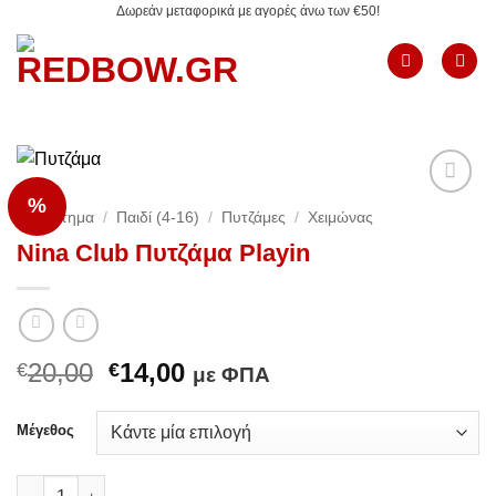
Δωρεάν μεταφορικά με αγορές άνω των €50!
Μετάβαση
στο
περιεχόμενο
%
Add to
Κατάστημα
/
Παιδί (4-16)
/
Πυτζάμες
/
Χειμώνας
Wishlist
Nina Club Πυτζάμα Playin
Original
Η
20,00
14,00
€
€
με ΦΠΑ
price
τρέχουσα
was:
τιμή
Μέγεθος
€20,00.
είναι:
€14,00.
Nina Club Πυτζάμα Playin ποσότητα