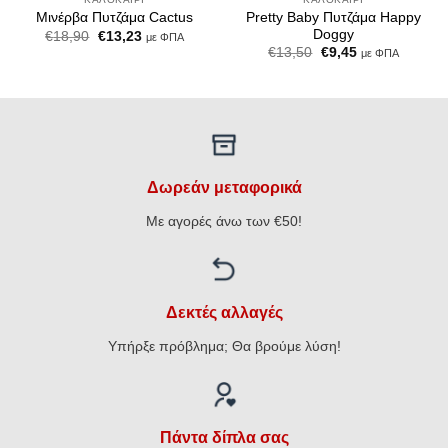
Pretty Baby Πυτζάμα Happy
Μινέρβα Πυτζάμα Cactus
Doggy
Original
Η
€
18,90
€
13,23
με ΦΠΑ
price
τρέχουσα
Original
Η
€
13,50
€
9,45
με ΦΠΑ
was:
τιμή
price
τρέχουσα
€18,90.
είναι:
was:
τιμή
€13,23.
€13,50.
είναι:
€9,45.
Δωρεάν μεταφορικά
Με αγορές άνω των €50!
Δεκτές αλλαγές
Υπήρξε πρόβλημα; Θα βρούμε λύση!
Πάντα δίπλα σας