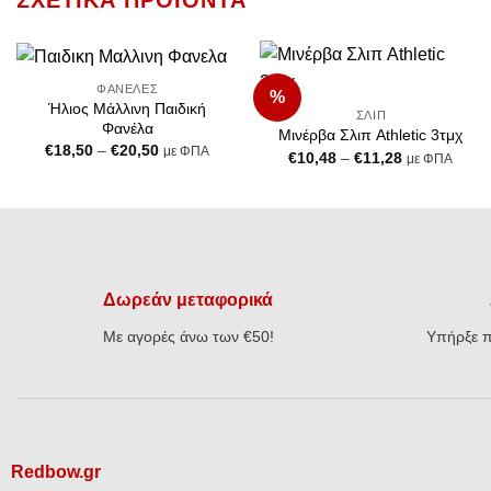
ΣΧΕΤΙΚΆ ΠΡΟΪΌΝΤΑ
+
+
ΦΑΝΈΛΕΣ
%
Add to
Add to
Ήλιος Μάλλινη Παιδική
ΣΛΙΠ
Wishlist
Wishlist
Φανέλα
Μινέρβα Σλιπ Athletic 3τμχ
Price
€
18,50
–
€
20,50
με ΦΠΑ
Price
€
10,48
–
€
11,28
με ΦΠΑ
range:
range:
€18,50
€10,48
through
through
€20,50
€11,28
Δωρεάν μεταφορικά
Με αγορές άνω των €50!
Υπήρξε π
Redbow.gr