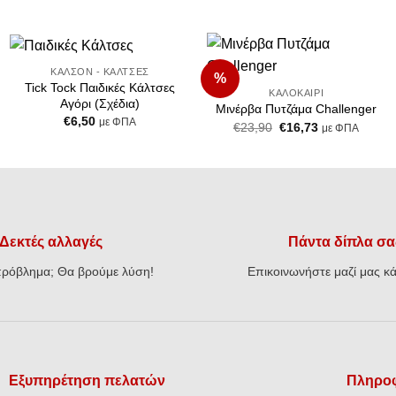
+
+
ΚΑΛΣΌΝ - ΚΆΛΤΣΕΣ
%
Add to
Add to
Tick Tock Παιδικές Κάλτσες
ΚΑΛΟΚΑΊΡΙ
Wishlist
Wishlist
Αγόρι (Σχέδια)
Μινέρβα Πυτζάμα Challenger
€
6,50
με ΦΠΑ
Original
Η
€
23,90
€
16,73
με ΦΠΑ
price
τρέχουσα
was:
τιμή
€23,90.
είναι:
€16,73.
Δεκτές αλλαγές
Πάντα δίπλα σα
ρόβλημα; Θα βρούμε λύση!
Επικοινωνήστε μαζί μας κά
Εξυπηρέτηση πελατών
Πληροφ