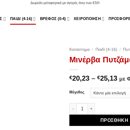
Δωρεάν μεταφορικά με αγορές άνω των €50!
Σ
ΠΑΙΔΊ (4-16)
ΒΡΈΦΟΣ (0-4)
ΧΕΙΡΟΠΟΊΗΣΗ
ΠΡΟΣΦΟΡ
Κατάστημα
/
Παιδί (4-16)
/
Πυτ
Μινέρβα Πυτζάμ
Add to
Wishlist
Pri
20,23
–
25,13
€
€
με 
ran
€20
Μέγεθος
thr
€25
Μινέρβα Πυτζάμα Giant Heart
ΠΡΟΣΘΉΚΗ 