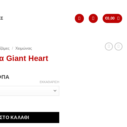
ΈΣ
€
0,00
ζάμες
/
Χειμώνας
α Giant Heart
ce
ΦΠΑ
ge:
ΕΚΚΑΘΆΡΙΣΗ
,23
ough
,13
 ποσότητα
ΣΤΟ ΚΑΛΆΘΙ