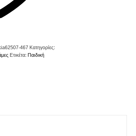
kia62507-467
Κατηγορίες:
άμες
Ετικέτα:
Παιδική