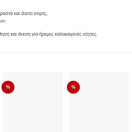
ροστά και άνετο σορτς,
ων.
η και άνεση για ήρεμες καλοκαιρινές νύχτες.
%
%
Add to
Add to
Wishlist
Wishlist