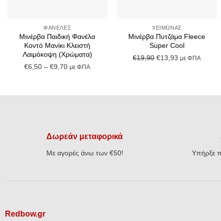
+
+
ΦΑΝΈΛΕΣ
ΧΕΙΜΏΝΑΣ
Μινέρβα Παιδική Φανέλα
Μινέρβα Πυτζάμα Fleece
Κοντό Μανίκι Κλειστή
Super Cool
Λαιμόκοψη (Χρώματα)
Original
Η
€
19,90
€
13,93
με ΦΠΑ
Price
€
6,50
–
€
9,70
με ΦΠΑ
price
τρέχουσα
range:
was:
τιμή
€6,50
€19,90.
είναι:
through
€13,93.
€9,70
Δωρεάν μεταφορικά
Με αγορές άνω των €50!
Υπήρξε π
Redbow.gr