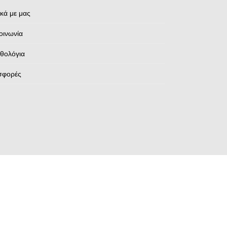
ικά με μας
οινωνία
θολόγια
σφορές