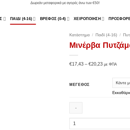
Δωρεάν μεταφορικά με αγορές άνω των €50!
Σ
ΠΑΙΔΊ (4-16)
ΒΡΈΦΟΣ (0-4)
ΧΕΙΡΟΠΟΊΗΣΗ
ΠΡΟΣΦΟΡ
Κατάστημα
/
Παιδί (4-16)
/
Πυτ
Μινέρβα Πυτζάμ
Add to
Wishlist
Price
€
17,43
–
€
20,23
με ΦΠΑ
range:
€17,43
ΜΈΓΕΘΟΣ
through
Εκκαθάρι
€20,23
Μινέρβα
Πυτζάμα