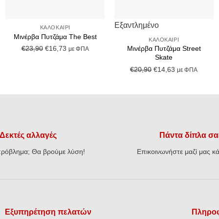
+
+
Εξαντλημένο
ΚΑΛΟΚΑΊΡΙ
Μινέρβα Πυτζάμα The Best
ΚΑΛΟΚΑΊΡΙ
Original
Η
€
23,90
€
16,73
Μινέρβα Πυτζάμα Street
με ΦΠΑ
Skate
price
τρέχουσα
Original
Η
€
20,90
€
14,63
was:
τιμή
με ΦΠΑ
price
τρέχουσα
€23,90.
είναι:
was:
τιμή
€16,73.
€20,90.
είναι:
€14,63.
Δεκτές αλλαγές
Πάντα δίπλα σα
ρόβλημα; Θα βρούμε λύση!
Επικοινωνήστε μαζί μας κά
Εξυπηρέτηση πελατών
Πληροφ