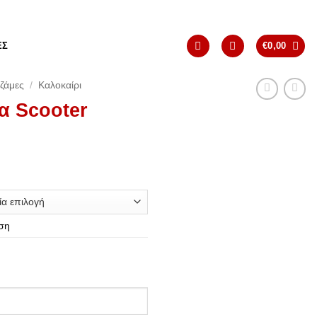
ΈΣ
€
0,00
ζάμες
/
Καλοκαίρι
α Scooter
ση