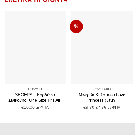
%
Add to
Add to
Wishlist
Wishlist
+
+
ΈΝΔΥΣΗ
ΚΥΛΟΤΆΚΙΑ
SHOEPS – Κορδόνια
Μινέρβα Κυλοτάκια Love
Σιλικόνης “One Size Fits All”
Princess (3τμχ)
Original
Η
€
10,00
€
9,70
€
7,76
με ΦΠΑ
με ΦΠΑ
price
τρέχουσα
was:
τιμή
€9,70.
είναι:
€7,76.