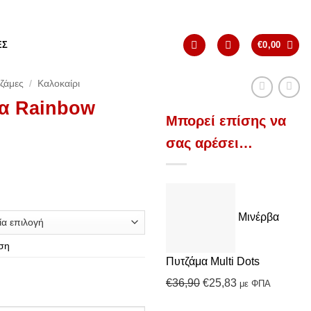
ΈΣ
€
0,00
ζάμες
/
Καλοκαίρι
μα Rainbow
Μπορεί επίσης να
σας αρέσει…
Μινέρβα
ση
Πυτζάμα Multi Dots
Original
Η
€
36,90
€
25,83
με ΦΠΑ
price
τρέχουσα