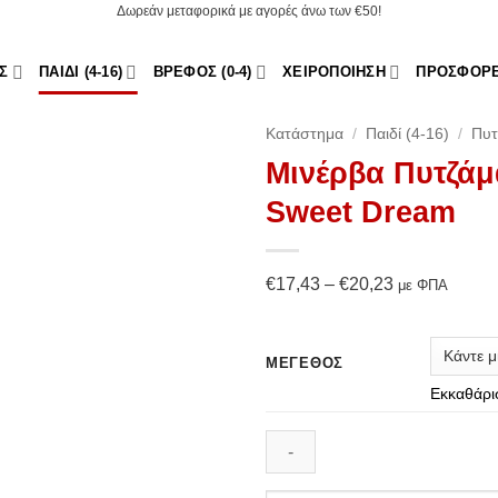
Δωρεάν μεταφορικά με αγορές άνω των €50!
Σ
ΠΑΙΔΊ (4-16)
ΒΡΈΦΟΣ (0-4)
ΧΕΙΡΟΠΟΊΗΣΗ
ΠΡΟΣΦΟΡ
Κατάστημα
/
Παιδί (4-16)
/
Πυτ
Μινέρβα Πυτζά
Add to
Sweet Dream
Wishlist
Price
€
17,43
–
€
20,23
με ΦΠΑ
range:
€17,43
ΜΈΓΕΘΟΣ
through
Εκκαθάρι
€20,23