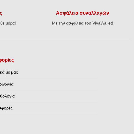
ς
Ασφάλεια συναλλαγών
θε μέρα!
Με την ασφάλεια του VivaWallet!
ορίες
ικά με μας
οινωνία
θολόγια
σφορές