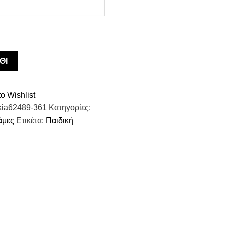
was:
τιμή
€36,90.
είναι:
€25,83.
ΘΙ
o Wishlist
kia62489-361
Κατηγορίες:
άμες
Ετικέτα:
Παιδική