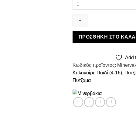
Μινέρβα
Πυτζάμα
Rainbow
Sweet
Dream
ποσότητα
ΠΡΟΣΘΉΚΗ ΣΤΟ ΚΑΛΆ
Add t
Κωδικός προϊόντος:
Minerva
Καλοκαίρι
,
Παιδί (4-16)
,
Πυτζ
Πυτζάμα