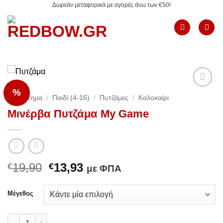
Δωρεάν μεταφορικά με αγορές άνω των €50!
Μετάβαση
στο
περιεχόμενο
%
Add to
Κατάστημα
/
Παιδί (4-16)
/
Πυτζάμες
/
Καλοκαίρι
Wishlist
Μινέρβα Πυτζάμα My Game
Original
Η
19,90
13,93
€
€
με ΦΠΑ
price
τρέχουσα
was:
τιμή
Μέγεθος
€19,90.
είναι:
€13,93.
Μινέρβα Πυτζάμα My Game ποσότητα