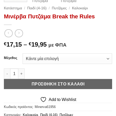
Κατάστημα
/
Παιδί (4-16)
/
Πυτζάμες
/
Καλοκαίρι
Μινέρβα Πυτζάμα Break the Rules
Price
17,15
–
19,95
€
€
με ΦΠΑ
range:
€17,15
Μέγεθος
through
€19,95
Μινέρβα Πυτζάμα Break the Rules ποσότητα
ΠΡΟΣΘΉΚΗ ΣΤΟ ΚΑΛΆΘΙ
Add to Wishlist
Κωδικός προϊόντος:
Minerva61956
Κατηγορίες:
Καλοκαίρι
,
Παιδί (4-16)
,
Πυτζάμες