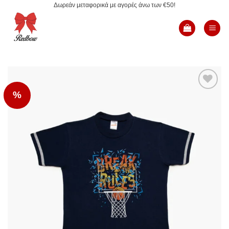
Δωρεάν μεταφορικά με αγορές άνω των €50!
Μετάβαση
στο
περιεχόμενο
%
Add to
Wishlist