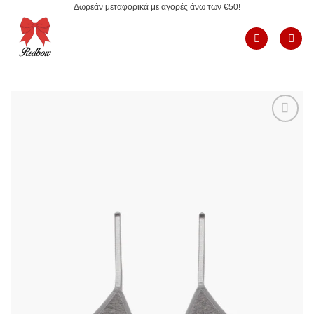
Δωρεάν μεταφορικά με αγορές άνω των €50!
Μετάβαση
στο
περιεχόμενο
Add to
Wishlist