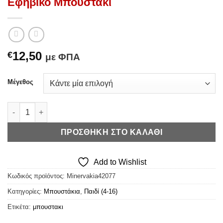
Εφηβικό Μπουστάκι
12,50
€
με ΦΠΑ
Μέγεθος
Μινέρβα Teen Bustier Girl Power - Εφηβικό Μπουστάκι ποσότη
ΠΡΟΣΘΉΚΗ ΣΤΟ ΚΑΛΆΘΙ
Add to Wishlist
Κωδικός προϊόντος:
Minervakia42077
Κατηγορίες:
Μπουστάκια
,
Παιδί (4-16)
Ετικέτα:
μπουστακι