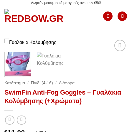
Δωρεάν μεταφορικά με αγορές άνω των €50!
Μετάβαση
στο
περιεχόμενο
Add to
Wishlist
Κατάστημα
/
Παιδί (4-16)
/
Διάφορα
SwimFin Anti-Fog Goggles – Γυαλάκια
Κολύμβησης (+Χρώματα)