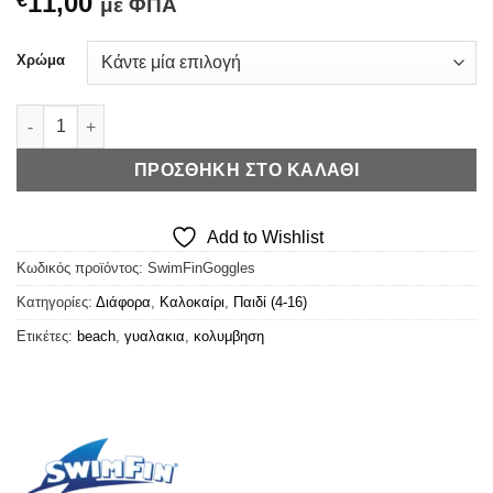
11,00
€
με ΦΠΑ
Χρώμα
SwimFin Anti-Fog Goggles - Γυαλάκια Κολύμβησης (+Χρώματα
ΠΡΟΣΘΉΚΗ ΣΤΟ ΚΑΛΆΘΙ
Add to Wishlist
Κωδικός προϊόντος:
SwimFinGoggles
Κατηγορίες:
Διάφορα
,
Καλοκαίρι
,
Παιδί (4-16)
Ετικέτες:
beach
,
γυαλακια
,
κολυμβηση