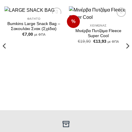
ΦΑΓΗΤΌ
%
Add to
Add to
Bumkins Large Snack Bag –
Wishlist
Wishlist
ΧΕΙΜΏΝΑΣ
Σακουλάκι Σνακ (Σχέδια)
Μινέρβα Πυτζάμα Fleece
€
7,00
με ΦΠΑ
Super Cool
Original
Η
€
19,90
€
13,93
με ΦΠΑ
price
τρέχουσα
was:
τιμή
€19,90.
είναι:
€13,93.