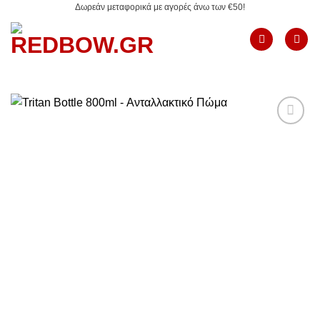
Δωρεάν μεταφορικά με αγορές άνω των €50!
Μετάβαση
στο
περιεχόμενο
Add to
Wishlist