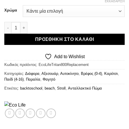
ΕΚΚΑΘΆΡΙΣΗ
Χρώμα
Eco Life Tritan Bottle 800ml - Ανταλλακτικό Πώμα ποσότητα
ΠΡΟΣΘΉΚΗ ΣΤΟ ΚΑΛΆΘΙ
Add to Wishlist
Κωδικός προϊόντος:
EcoLifeTritan800Replacement
Κατηγορίες:
Διάφορα
,
Αξεσουάρ
,
Αυτοκίνητο
,
Βρέφος (0-4)
,
Καρότσι
,
Παιδί (4-16)
,
Παραλία
,
Φαγητό
Ετικέτες:
backtoschool
,
beach
,
Stroll
,
Ανταλλακτικό Πώμα