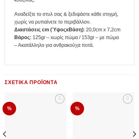
Αναδείξτε το στυλ σας & ξεδιψάστε κάθε στιγμή,
χωρίς να ρυπαίνετε το περιβάλλον.
Διαστάσεις cm (ΎψοςxΒάση)
: 20,0cm x 7,2cm
Βάρος:
125gr – xωρίς πώμα / 153gr – με πώμα
– Ακατάλληλο για ανθρακούχα ποτά.
ΣΧΕΤΙΚΆ ΠΡΟΪΌΝΤΑ
%
%
Add to
Add to
Wishlist
Wishlist