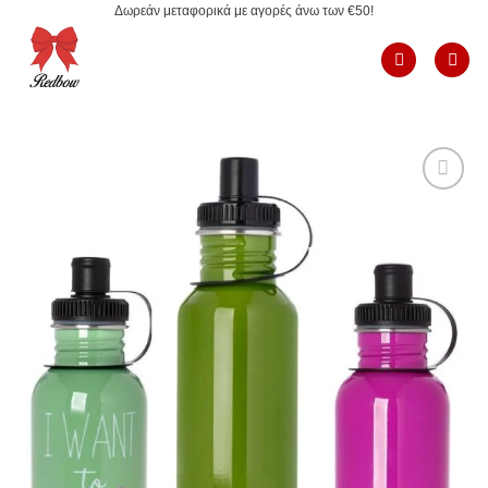
Δωρεάν μεταφορικά με αγορές άνω των €50!
Μετάβαση
στο
περιεχόμενο
Add to
Wishlist