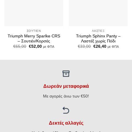
ΣΟΥΤΙΈΝ
ΛΑΣΤΈΞ
Triumph Merry Sparlke CRS
Triumph Sphinx Panty –
– Σουτιέν/Κορσές
Λαστέξ χωρίς Πόδι
Original
Η
Original
Η
€
65,00
€
52,00
€
33,00
€
26,40
με ΦΠΑ
με ΦΠΑ
price
τρέχουσα
price
τρέχουσα
was:
τιμή
was:
τιμή
€65,00.
είναι:
€33,00.
είναι:
€52,00.
€26,40.
Δωρεάν μεταφορικά
Με αγορές άνω των €50!
Δεκτές αλλαγές