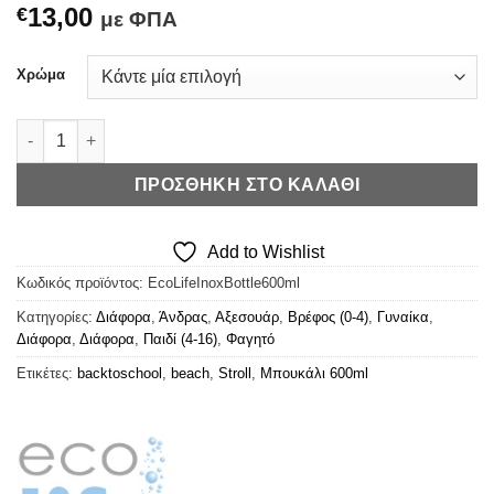
13,00
€
με ΦΠΑ
Χρώμα
Eco Life - Ανοξείδωτο Μπουκάλι 600ml (+Χρώματα) ποσότητα
ΠΡΟΣΘΉΚΗ ΣΤΟ ΚΑΛΆΘΙ
Add to Wishlist
Κωδικός προϊόντος:
EcoLifeInoxBottle600ml
Κατηγορίες:
Διάφορα
,
Άνδρας
,
Αξεσουάρ
,
Βρέφος (0-4)
,
Γυναίκα
,
Διάφορα
,
Διάφορα
,
Παιδί (4-16)
,
Φαγητό
Ετικέτες:
backtoschool
,
beach
,
Stroll
,
Μπουκάλι 600ml