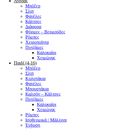
Άνδρας
Μπόξερ
Σλιπ
Φανέλες
Κάλτσες
Διάφορα
Φόρμες – Βερμούδες
Ρόμπες
Χειροποίητα
Πυτζάμες
Καλοκαίρι
Χειμώνας
Παιδί (4-16)
Μπόξερ
Σλιπ
Κυλοτάκια
Φανέλες
Μπουστάκια
Καλσόν – Κάλτσες
Πυτζάμες
Καλοκαίρι
Χειμώνας
Ρόμπες
Ισοθερμικά / Μάλλινα
Ένδυση