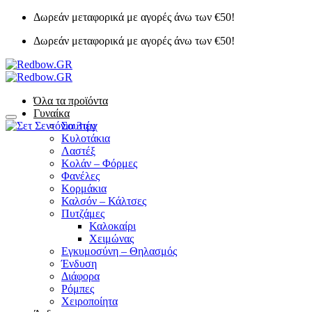
Μετάβαση
Δωρεάν μεταφορικά με αγορές άνω των €50!
στο
Δωρεάν μεταφορικά με αγορές άνω των €50!
περιεχόμενο
Όλα τα προϊόντα
Γυναίκα
Add to Wishlist
Σουτιέν
Κυλοτάκια
Λαστέξ
Κολάν – Φόρμες
Φανέλες
Κορμάκια
Καλσόν – Κάλτσες
Πυτζάμες
Καλοκαίρι
Χειμώνας
Εγκυμοσύνη – Θηλασμός
Ένδυση
Διάφορα
Ρόμπες
Χειροποίητα