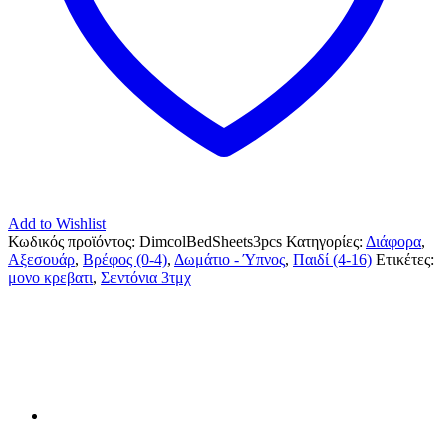
Add to Wishlist
Κωδικός προϊόντος:
DimcolBedSheets3pcs
Κατηγορίες:
Διάφορα
,
Αξεσουάρ
,
Βρέφος (0-4)
,
Δωμάτιο - Ύπνος
,
Παιδί (4-16)
Ετικέτες:
μονο κρεβατι
,
Σεντόνια 3τμχ