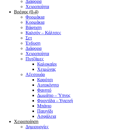
Διάφορα
Χειροποίητα
Βρέφος (0-4)
Φορμάκια
Κορμάκια
Βάφτιση
Καλσόν – Κάλτσες
Σετ
Ένδυση
Διάφορα
Χειροποίητα
Πυτζάμες
Καλοκαίρι
Χειμώνας
Αξεσουάρ
Καρότσι
Αυτοκίνητο
Φαγητό
Δωμάτιο – Ύπνος
Φροντίδα – Υγιεινή
Μπάνιο
Παιχνίδι
Ασφάλεια
Χειροποίηση
Δημιουργίες