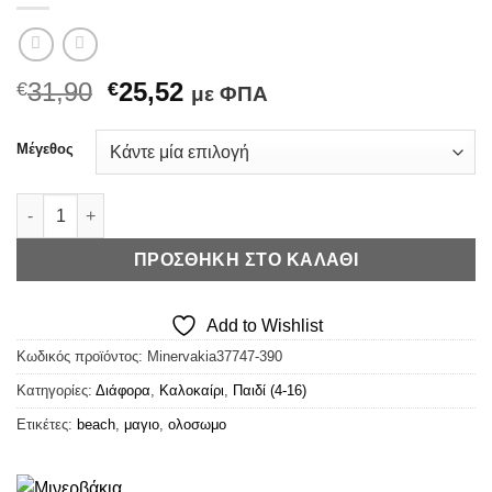
Original
Η
31,90
25,52
€
€
με ΦΠΑ
price
τρέχουσα
was:
τιμή
Μέγεθος
€31,90.
είναι:
€25,52.
Μινέρβα Μαγιό Ολόσωμο Cherries ποσότητα
ΠΡΟΣΘΉΚΗ ΣΤΟ ΚΑΛΆΘΙ
Add to Wishlist
Κωδικός προϊόντος:
Minervakia37747-390
Κατηγορίες:
Διάφορα
,
Καλοκαίρι
,
Παιδί (4-16)
Ετικέτες:
beach
,
μαγιο
,
ολοσωμο