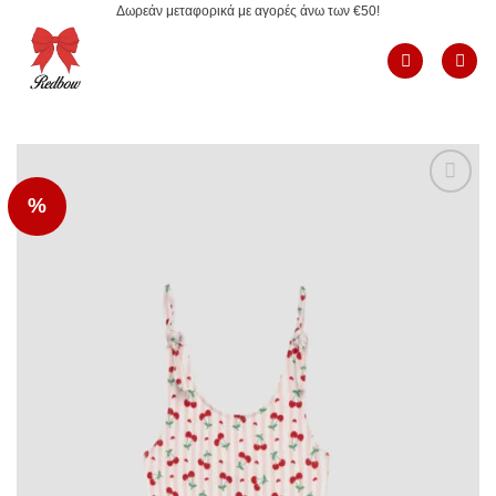
Δωρεάν μεταφορικά με αγορές άνω των €50!
Μετάβαση
στο
περιεχόμενο
%
Add to
Wishlist