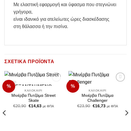
Με ελαστική εφαρμογή και ύφασμα που στεγνώνει
γρήγορα,
είναι ιδανικό για ατελείωτες ώρες διασκέδασης
στη θάλασσα ή την πισίνα.
ΣΧΕΤΙΚΆ ΠΡΟΪΌΝΤΑ
%
%
ΕΞΑΝΤΛΗΜΈΝΟ
Add to
Add to
Wishlist
Wishlist
ΚΑΛΟΚΑΊΡΙ
ΚΑΛΟΚΑΊΡΙ
Μινέρβα Πυτζάμα Street
Μινέρβα Πυτζάμα
Skate
Challenger
Original
Η
Original
Η
€
20,90
€
14,63
€
23,90
€
16,73
με ΦΠΑ
με ΦΠΑ
price
τρέχουσα
price
τρέχουσα
was:
τιμή
was:
τιμή
€20,90.
είναι:
€23,90.
είναι:
€14,63.
€16,73.