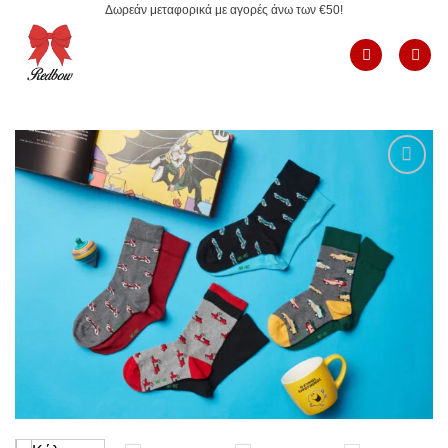
Δωρεάν μεταφορικά με αγορές άνω των €50!
Μετάβαση
στο
περιεχόμενο
Add to
Wishlist