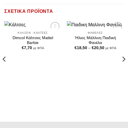
ΣΧΕΤΙΚΆ ΠΡΟΪΌΝΤΑ
ΚΑΛΣΌΝ - ΚΆΛΤΣΕΣ
ΦΑΝΈΛΕΣ
Add to
Add to
Dimcol Κάλτσες Mattel
Ήλιος Μάλλινη Παιδική
Wishlist
Wishlist
Barbie
Φανέλα
Price
€
7,70
€
18,50
–
€
20,50
με ΦΠΑ
με ΦΠΑ
range:
€18,50
through
€20,50