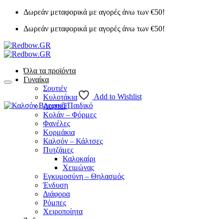
Μετάβαση
Δωρεάν μεταφορικά με αγορές άνω των €50!
στο
Δωρεάν μεταφορικά με αγορές άνω των €50!
περιεχόμενο
Όλα τα προϊόντα
Γυναίκα
Σουτιέν
Add to Wishlist
Κυλοτάκια
Λαστέξ
Κολάν – Φόρμες
Φανέλες
Κορμάκια
Καλσόν – Κάλτσες
Πυτζάμες
Καλοκαίρι
Χειμώνας
Εγκυμοσύνη – Θηλασμός
Ένδυση
Διάφορα
Ρόμπες
Χειροποίητα