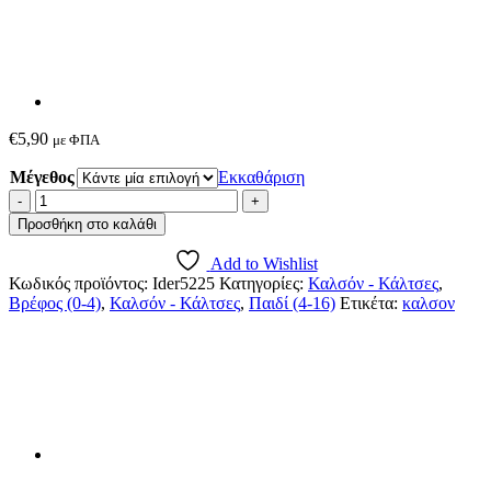
€
5,90
με ΦΠΑ
Μέγεθος
Εκκαθάριση
Ider
-
Προσθήκη στο καλάθι
Καλσόν
Βρεφικό/
Add to Wishlist
Παιδικό
Κωδικός προϊόντος:
Ider5225
Κατηγορίες:
Καλσόν - Κάλτσες
,
Animal
Βρέφος (0-4)
,
Καλσόν - Κάλτσες
,
Παιδί (4-16)
Ετικέτα:
καλσον
Print
ποσότητα