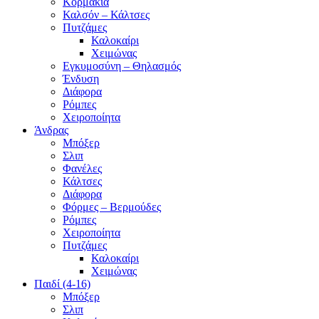
Κορμάκια
Καλσόν – Κάλτσες
Πυτζάμες
Καλοκαίρι
Χειμώνας
Εγκυμοσύνη – Θηλασμός
Ένδυση
Διάφορα
Ρόμπες
Χειροποίητα
Άνδρας
Μπόξερ
Σλιπ
Φανέλες
Κάλτσες
Διάφορα
Φόρμες – Βερμούδες
Ρόμπες
Χειροποίητα
Πυτζάμες
Καλοκαίρι
Χειμώνας
Παιδί (4-16)
Μπόξερ
Σλιπ