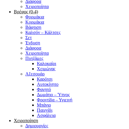
Διάφορα
Χειροποίητα
Βρέφος (0-4)
Φορμάκια
Κορμάκια
Βάφτιση
Καλσόν – Κάλτσες
Σετ
Ένδυση
Διάφορα
Χειροποίητα
Πυτζάμες
Καλοκαίρι
Χειμώνας
Αξεσουάρ
Καρότσι
Αυτοκίνητο
Φαγητό
Δωμάτιο – Ύπνος
Φροντίδα – Υγιεινή
Μπάνιο
Παιχνίδι
Ασφάλεια
Χειροποίηση
Δημιουργίες