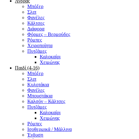
Άνδρας
Μπόξερ
Σλιπ
Φανέλες
Κάλτσες
Διάφορα
Φόρμες – Βερμούδες
Ρόμπες
Χειροποίητα
Πυτζάμες
Καλοκαίρι
Χειμώνας
Παιδί (4-16)
Μπόξερ
Σλιπ
Κυλοτάκια
Φανέλες
Μπουστάκια
Καλσόν – Κάλτσες
Πυτζάμες
Καλοκαίρι
Χειμώνας
Ρόμπες
Ισοθερμικά / Μάλλινα
Ένδυση