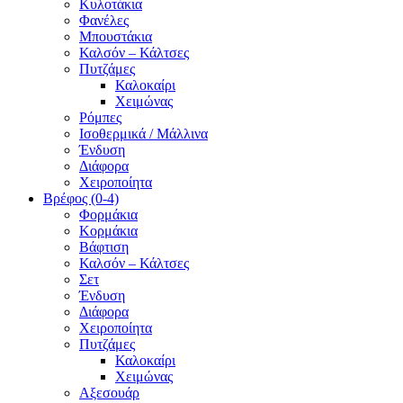
Κυλοτάκια
Φανέλες
Μπουστάκια
Καλσόν – Κάλτσες
Πυτζάμες
Καλοκαίρι
Χειμώνας
Ρόμπες
Ισοθερμικά / Μάλλινα
Ένδυση
Διάφορα
Χειροποίητα
Βρέφος (0-4)
Φορμάκια
Κορμάκια
Βάφτιση
Καλσόν – Κάλτσες
Σετ
Ένδυση
Διάφορα
Χειροποίητα
Πυτζάμες
Καλοκαίρι
Χειμώνας
Αξεσουάρ