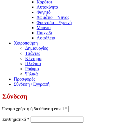
Καρότσι
Αυτοκίνητο
Φαγητό
Δωμάτιο – Ύπνος
Φροντίδα – Υγιεινή
Μπάνιο
Παιχνίδι
Ασφάλεια
Χειροποίηση
Δημιουργίες
Τσάντες
Κέντημα
Πλέξιμο
Ράψιμο
Ψιλικά
Προσφορές
Σύνδεση / Εγγραφή
Σύνδεση
Απαιτείται
Όνομα χρήστη ή διεύθυνση email
*
Απαιτείται
Συνθηματικό
*