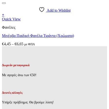
Add to Wishlist
+
Αυτό
Quick View
το
Φανέλες
προϊόν
έχει
Μινέρβα Παιδική Φανέλα Τιράντα (Χρώματα)
πολλαπλές
παραλλαγές.
Price
€
4,45
–
€
6,65
με ΦΠΑ
Οι
range:
επιλογές
€4,45
μπορούν
through
να
€6,65
επιλεγούν
Δωρεάν μεταφορικά
στη
σελίδα
Με αγορές άνω των €50!
του
προϊόντος
Δεκτές αλλαγές
Υπήρξε πρόβλημα; Θα βρούμε λύση!