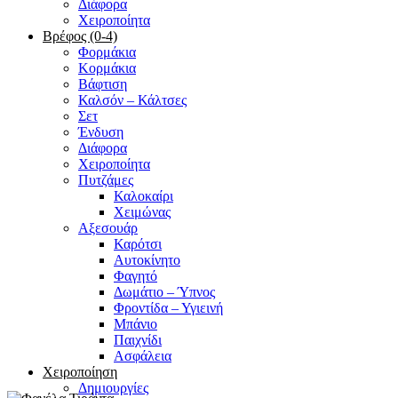
Διάφορα
Χειροποίητα
Βρέφος (0-4)
Φορμάκια
Κορμάκια
Βάφτιση
Καλσόν – Κάλτσες
Σετ
Ένδυση
Διάφορα
Χειροποίητα
Πυτζάμες
Καλοκαίρι
Χειμώνας
Αξεσουάρ
Καρότσι
Αυτοκίνητο
Φαγητό
Δωμάτιο – Ύπνος
Φροντίδα – Υγιεινή
Μπάνιο
Παιχνίδι
Ασφάλεια
Χειροποίηση
Δημιουργίες