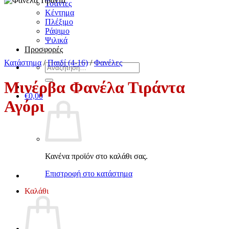
Τσάντες
Κέντημα
Πλέξιμο
Ράψιμο
Ψιλικά
Προσφορές
Κατάστημα
/
Παιδί (4-16)
/
Φανέλες
Αναζήτηση
για:
Μινέρβα Φανέλα Τιράντα
€
0,00
Αγόρι
Κανένα προϊόν στο καλάθι σας.
Επιστροφή στο κατάστημα
Καλάθι