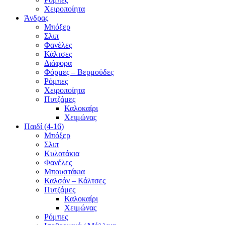
Χειροποίητα
Άνδρας
Μπόξερ
Σλιπ
Φανέλες
Κάλτσες
Διάφορα
Φόρμες – Βερμούδες
Ρόμπες
Χειροποίητα
Πυτζάμες
Καλοκαίρι
Χειμώνας
Παιδί (4-16)
Μπόξερ
Σλιπ
Κυλοτάκια
Φανέλες
Μπουστάκια
Καλσόν – Κάλτσες
Πυτζάμες
Καλοκαίρι
Χειμώνας
Ρόμπες