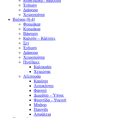
Ισοθερμικά / Μάλλινα
Ένδυση
Διάφορα
Χειροποίητα
Βρέφος (0-4)
Φορμάκια
Κορμάκια
Βάφτιση
Καλσόν – Κάλτσες
Σετ
Ένδυση
Διάφορα
Χειροποίητα
Πυτζάμες
Καλοκαίρι
Χειμώνας
Αξεσουάρ
Καρότσι
Αυτοκίνητο
Φαγητό
Δωμάτιο – Ύπνος
Φροντίδα – Υγιεινή
Μπάνιο
Παιχνίδι
Ασφάλεια