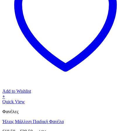
Add to Wishlist
+
Αυτό
Quick View
το
Φανέλες
προϊόν
έχει
Ήλιος Μάλλινη Παιδική Φανέλα
πολλαπλές
παραλλαγές.