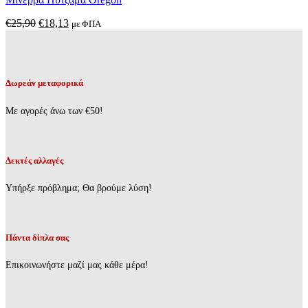
πολλαπλές
παραλλαγές.
Original
Η
€
25,90
€
18,13
με ΦΠΑ
Οι
price
τρέχουσα
επιλογές
was:
τιμή
μπορούν
€25,90.
είναι:
να
€18,13.
επιλεγούν
Δωρεάν μεταφορικά
στη
σελίδα
Με αγορές άνω των €50!
του
προϊόντος
Δεκτές αλλαγές
Υπήρξε πρόβλημα; Θα βρούμε λύση!
Πάντα δίπλα σας
Επικοινωνήστε μαζί μας κάθε μέρα!