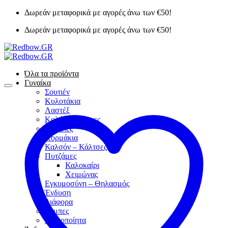
Μετάβαση
Δωρεάν μεταφορικά με αγορές άνω των €50!
στο
Δωρεάν μεταφορικά με αγορές άνω των €50!
περιεχόμενο
Όλα τα προϊόντα
Γυναίκα
Σουτιέν
Κυλοτάκια
Λαστέξ
Κολάν – Φόρμες
Φανέλες
Κορμάκια
Καλσόν – Κάλτσες
Πυτζάμες
Καλοκαίρι
Χειμώνας
Εγκυμοσύνη – Θηλασμός
Ένδυση
Διάφορα
Ρόμπες
Χειροποίητα