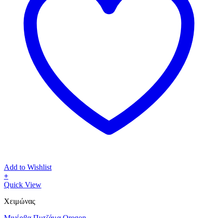
Add to Wishlist
+
Αυτό
Quick View
το
Χειμώνας
προϊόν
έχει
Μινέρβα Πυτζάμα Oregon