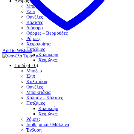
Άνδρας
Μπόξερ
Σλιπ
Φανέλες
Κάλτσες
Διάφορα
Φόρμες – Βερμούδες
Ρόμπες
Χειροποίητα
Πυτζάμες
Add to Wishlist
Καλοκαίρι
Χειμώνας
Παιδί (4-16)
Μπόξερ
Σλιπ
Κυλοτάκια
Φανέλες
Μπουστάκια
Καλσόν – Κάλτσες
Πυτζάμες
Καλοκαίρι
Χειμώνας
Ρόμπες
Ισοθερμικά / Μάλλινα
Ένδυση