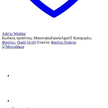
Add to Wishlist
Κωδικός προϊόντος:
MinervakiaFanelaAgoriT
Κατηγορίες:
Φανέλες
,
Παιδί (4-16)
Ετικέτα:
Φανέλα Τιράντα