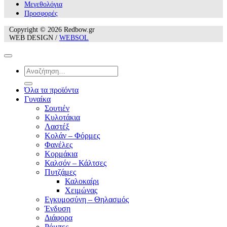
Mεγεθολόγια
Προσφορές
Copyright © 2026 Redbow.gr
WEB DESIGN /
WEBSOL
Αναζήτηση
για:
Όλα τα προϊόντα
Γυναίκα
Σουτιέν
Κυλοτάκια
Λαστέξ
Κολάν – Φόρμες
Φανέλες
Κορμάκια
Καλσόν – Κάλτσες
Πυτζάμες
Καλοκαίρι
Χειμώνας
Εγκυμοσύνη – Θηλασμός
Ένδυση
Διάφορα
Ρόμπες