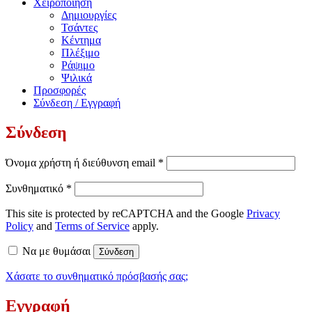
Χειροποίηση
Δημιουργίες
Τσάντες
Κέντημα
Πλέξιμο
Ράψιμο
Ψιλικά
Προσφορές
Σύνδεση / Εγγραφή
Σύνδεση
Απαιτείται
Όνομα χρήστη ή διεύθυνση email
*
Απαιτείται
Συνθηματικό
*
This site is protected by reCAPTCHA and the Google
Privacy
Policy
and
Terms of Service
apply.
Να με θυμάσαι
Σύνδεση
Χάσατε το συνθηματικό πρόσβασής σας;
Εγγραφή